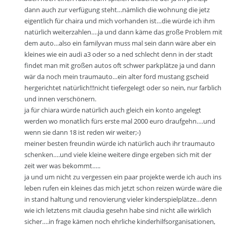
dann auch zur verfügung steht…nämlich die wohnung die jetz
eigentlich für chaira und mich vorhanden ist…die würde ich ihm
natürlich weiterzahlen….ja und dann käme das große Problem mit
dem auto…also ein familyvan muss mal sein dann wäre aber ein
kleines wie ein audi a3 oder so a ned schlecht denn in der stadt
findet man mit großen autos oft schwer parkplätze ja und dann
wär da noch mein traumauto…ein alter ford mustang gscheid
hergerichtet natürlich!!!nicht tiefergelegt oder so nein, nur farblich
und innen verschönern.
ja für chiara würde natürlich auch gleich ein konto angelegt
werden wo monatlich fürs erste mal 2000 euro draufgehn….und
wenn sie dann 18 ist reden wir weiter;-)
meiner besten freundin würde ich natürlich auch ihr traumauto
schenken….und viele kleine weitere dinge ergeben sich mit der
zeit wer was bekommt…..
ja und um nicht zu vergessen ein paar projekte werde ich auch ins
leben rufen ein kleines das mich jetzt schon reizen würde wäre die
in stand haltung und renovierung vieler kinderspielplätze…denn
wie ich letztens mit claudia gesehn habe sind nicht alle wirklich
sicher….in frage kämen noch ehrliche kinderhilfsorganisationen,