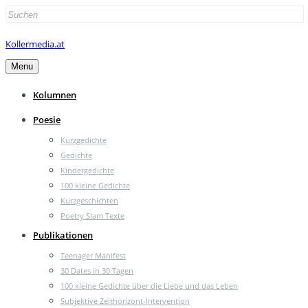
Search
for:
Kollermedia.at
Menu
Kolumnen
Poesie
Kurzgedichte
Gedichte
Kindergedichte
100 kleine Gedichte
Kurzgeschichten
Poetry Slam Texte
Publikationen
Teenager Manifest
30 Dates in 30 Tagen
100 kleine Gedichte über die Liebe und das Leben
Subjektive Zeithorizont-Intervention