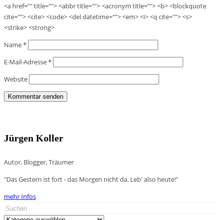
<a href="" title=""> <abbr title=""> <acronym title=""> <b> <blockquote
cite=""> <cite> <code> <del datetime=""> <em> <i> <q cite=""> <s>
<strike> <strong>
Name
*
E-Mail-Adresse
*
Website
Jürgen Koller
Autor, Blogger, Träumer
"Das Gestern ist fort - das Morgen nicht da. Leb' also heute!"
mehr Infos
Search
for:
Kategorien