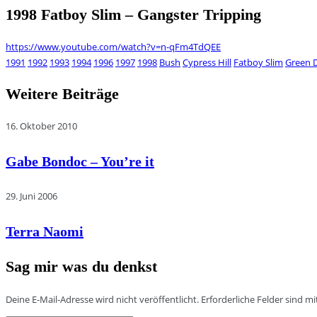
1998 Fatboy Slim – Gangster Tripping
https://www.youtube.com/watch?v=n-qFm4TdQEE
1991
1992
1993
1994
1996
1997
1998
Bush
Cypress Hill
Fatboy Slim
Green 
Weitere Beiträge
16. Oktober 2010
Gabe Bondoc – You’re it
29. Juni 2006
Terra Naomi
Sag mir was du denkst
Deine E-Mail-Adresse wird nicht veröffentlicht.
Erforderliche Felder sind m