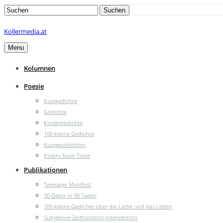
Search
Suchen
for:
Kollermedia.at
Menu
Kolumnen
Poesie
Kurzgedichte
Gedichte
Kindergedichte
100 kleine Gedichte
Kurzgeschichten
Poetry Slam Texte
Publikationen
Teenager Manifest
30 Dates in 30 Tagen
100 kleine Gedichte über die Liebe und das Leben
Subjektive Zeithorizont-Intervention