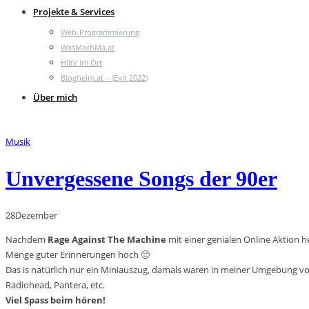
Projekte & Services
Web-Programmierung
WasMachMa.at
Hilfe im Ort
Blogheim.at – (Exit 2022)
Über mich
Musik
Unvergessene Songs der 90er
28
Dezember
Nachdem
Rage Against The Machine
mit einer genialen Online Aktion he
Menge guter Erinnerungen hoch 🙂
Das is natürlich nur ein Miniauszug, damals waren in meiner Umgebung vor
Radiohead, Pantera, etc.
Viel Spass beim hören!