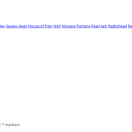
Day
Guano Apes
House of Pain
NAS
Nirvana
Pantera
Pearl Jam
Radiohead
Ra
it
*
markiert