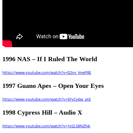
1996 NAS – If I Ruled The World
https://www.youtube.com/watch?v=D2vv_lmeP8E
1997 Guano Apes – Open Your Eyes
https://www.youtube.com/watch?v=SFvCx6w_ptE
1998 Cypress Hill – Audio X
https://www.youtube.com/watch?v=1g2LS8NZhik