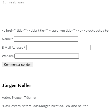
<a href="" title=""> <abbr title=""> <acronym title=""> <b> <blockquote cit
Name
*
E-Mail-Adresse
*
Website
Jürgen Koller
Autor, Blogger, Träumer
"Das Gestern ist fort - das Morgen nicht da. Leb' also heute!"