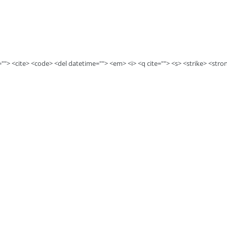
e=""> <cite> <code> <del datetime=""> <em> <i> <q cite=""> <s> <strike> <stro