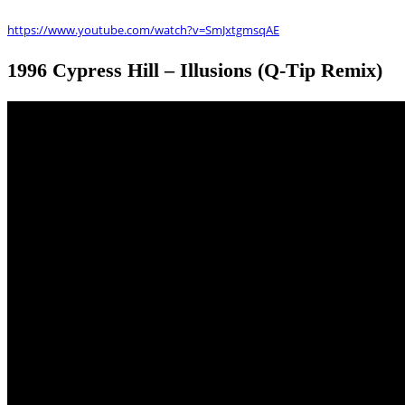
https://www.youtube.com/watch?v=SmJxtgmsqAE
1996 Cypress Hill – Illusions (Q-Tip Remix)