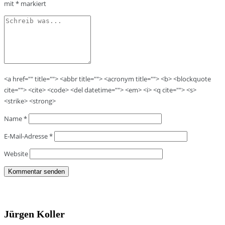
mit
*
markiert
<a href="" title=""> <abbr title=""> <acronym title=""> <b> <blockquote
cite=""> <cite> <code> <del datetime=""> <em> <i> <q cite=""> <s>
<strike> <strong>
Name
*
E-Mail-Adresse
*
Website
Jürgen Koller