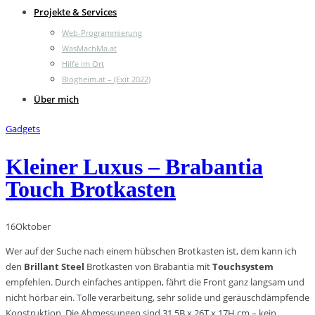
Projekte & Services
Web-Programmierung
WasMachMa.at
Hilfe im Ort
Blogheim.at – (Exit 2022)
Über mich
Gadgets
Kleiner Luxus – Brabantia
Touch Brotkasten
16
Oktober
Wer auf der Suche nach einem hübschen Brotkasten ist, dem kann ich
den
Brillant Steel
Brotkasten von Brabantia mit
Touchsystem
empfehlen. Durch einfaches antippen, fährt die Front ganz langsam und
nicht hörbar ein. Tolle verarbeitung, sehr solide und geräuschdämpfende
Konstruktion. Die Abmessungen sind 31,5B x 26T x 17H cm – kein