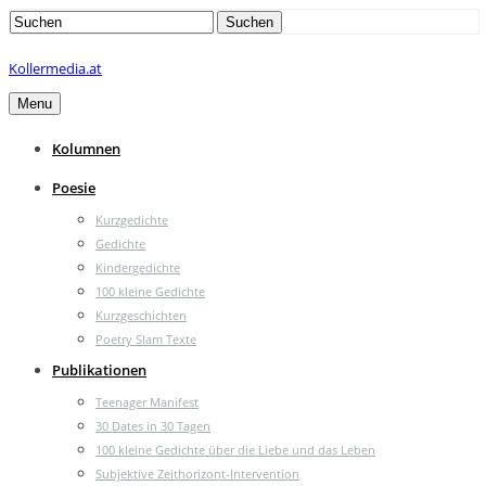
Search
Suchen
for:
Kollermedia.at
Menu
Kolumnen
Poesie
Kurzgedichte
Gedichte
Kindergedichte
100 kleine Gedichte
Kurzgeschichten
Poetry Slam Texte
Publikationen
Teenager Manifest
30 Dates in 30 Tagen
100 kleine Gedichte über die Liebe und das Leben
Subjektive Zeithorizont-Intervention