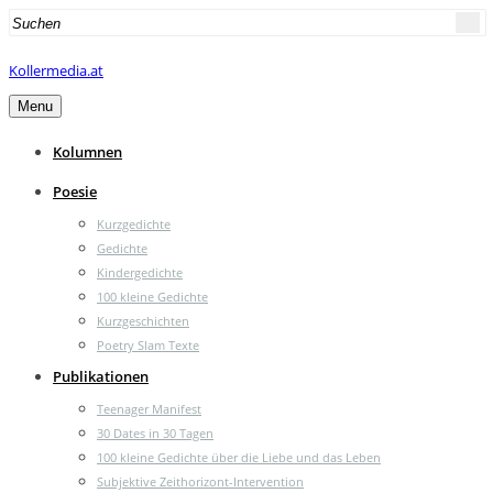
Search
for:
Kollermedia.at
Menu
Kolumnen
Poesie
Kurzgedichte
Gedichte
Kindergedichte
100 kleine Gedichte
Kurzgeschichten
Poetry Slam Texte
Publikationen
Teenager Manifest
30 Dates in 30 Tagen
100 kleine Gedichte über die Liebe und das Leben
Subjektive Zeithorizont-Intervention