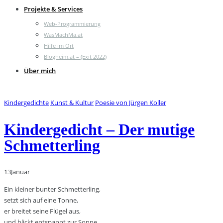
Projekte & Services
Web-Programmierung
WasMachMa.at
Hilfe im Ort
Blogheim.at – (Exit 2022)
Über mich
Kindergedichte
Kunst & Kultur
Poesie von Jürgen Koller
Kindergedicht – Der mutige
Schmetterling
13
Januar
Ein kleiner bunter Schmetterling,
setzt sich auf eine Tonne,
er breitet seine Flügel aus,
und blickt entspannt zur Sonne.