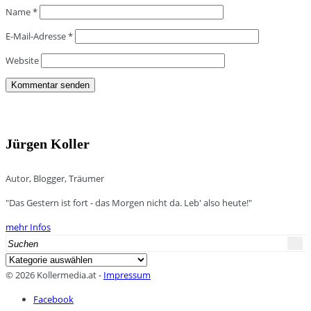
Name
*
E-Mail-Adresse
*
Website
Jürgen Koller
Autor, Blogger, Träumer
"Das Gestern ist fort - das Morgen nicht da. Leb' also heute!"
mehr Infos
Search
for:
Kategorien
© 2026 Kollermedia.at -
Impressum
Facebook