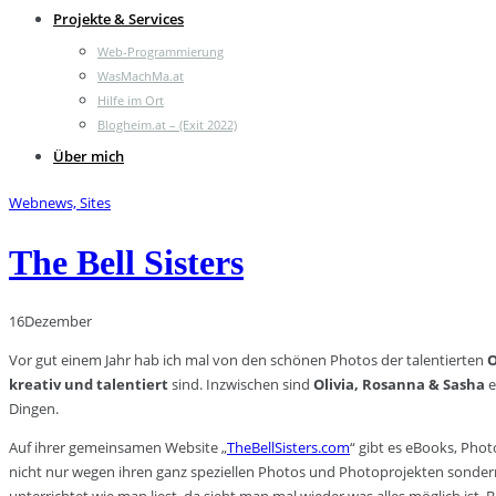
Projekte & Services
Web-Programmierung
WasMachMa.at
Hilfe im Ort
Blogheim.at – (Exit 2022)
Über mich
Webnews, Sites
The Bell Sisters
16
Dezember
Vor gut einem Jahr hab ich mal von den schönen Photos der talentierten
O
kreativ und talentiert
sind. Inzwischen sind
Olivia, Rosanna & Sasha
e
Dingen.
Auf ihrer gemeinsamen Website „
TheBellSisters.com
“ gibt es eBooks, Pho
nicht nur wegen ihren ganz speziellen Photos und Photoprojekten sondern