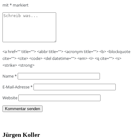
mit
*
markiert
<a href="" title=""> <abbr title=""> <acronym title=""> <b> <blockquote
cite=""> <cite> <code> <del datetime=""> <em> <i> <q cite=""> <s>
<strike> <strong>
Name
*
E-Mail-Adresse
*
Website
Jürgen Koller