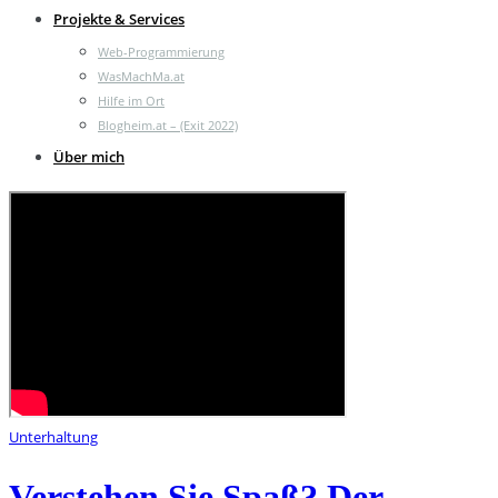
Projekte & Services
Web-Programmierung
WasMachMa.at
Hilfe im Ort
Blogheim.at – (Exit 2022)
Über mich
Unterhaltung
Verstehen Sie Spaß? Der