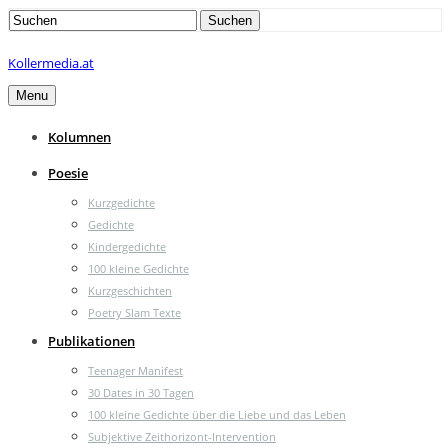
Search
Suchen
for:
Kollermedia.at
Menu
Kolumnen
Poesie
Kurzgedichte
Gedichte
Kindergedichte
100 kleine Gedichte
Kurzgeschichten
Poetry Slam Texte
Publikationen
Teenager Manifest
30 Dates in 30 Tagen
100 kleine Gedichte über die Liebe und das Leben
Subjektive Zeithorizont-Intervention