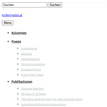
Search
Suchen
for:
Kollermedia.at
Menu
Kolumnen
Poesie
Kurzgedichte
Gedichte
Kindergedichte
100 kleine Gedichte
Kurzgeschichten
Poetry Slam Texte
Publikationen
Teenager Manifest
30 Dates in 30 Tagen
100 kleine Gedichte über die Liebe und das Leben
Subjektive Zeithorizont-Intervention