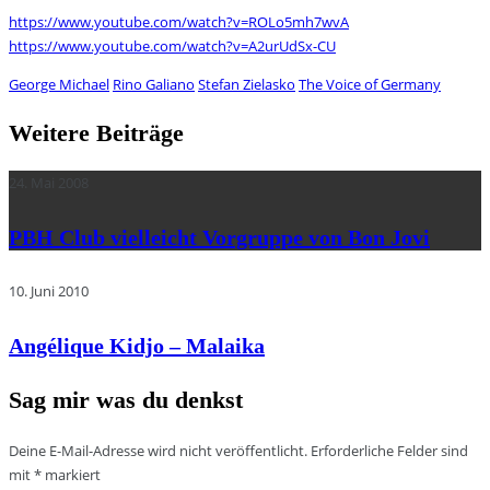
https://www.youtube.com/watch?v=ROLo5mh7wvA
https://www.youtube.com/watch?v=A2urUdSx-CU
George Michael
Rino Galiano
Stefan Zielasko
The Voice of Germany
Weitere Beiträge
24. Mai 2008
PBH Club vielleicht Vorgruppe von Bon Jovi
10. Juni 2010
Angélique Kidjo – Malaika
Sag mir was du denkst
Deine E-Mail-Adresse wird nicht veröffentlicht.
Erforderliche Felder sind
mit
*
markiert