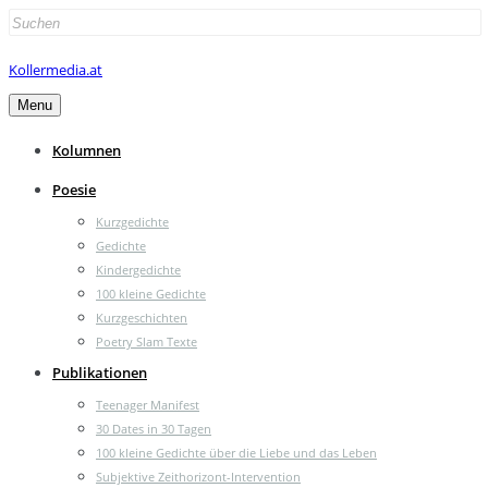
Search
for:
Kollermedia.at
Menu
Kolumnen
Poesie
Kurzgedichte
Gedichte
Kindergedichte
100 kleine Gedichte
Kurzgeschichten
Poetry Slam Texte
Publikationen
Teenager Manifest
30 Dates in 30 Tagen
100 kleine Gedichte über die Liebe und das Leben
Subjektive Zeithorizont-Intervention