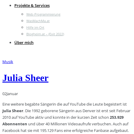
Projekte & Services
Web-Programmierung
WasMachMa.at
Hilfe im Ort
Blogheim.at – (Exit 2022)
Über mich
Musik
Julia Sheer
02
Januar
Eine weitere begabte Sängerin die auf YouTube die Leute begeistert ist
Julia Sheer
. Die 1992 geborene Sängerin aus Denver ist erst seit Februar
2010 auf YouTube aktiv und konnte in der kurzen Zeit schon
253.929
Abonnenten
und über 40 Millionen Videoaufrufe verbuchen. Auch auf
Facebook hat sie mit 195.129 Fans eine erfolgreiche Fanbase aufgebaut.