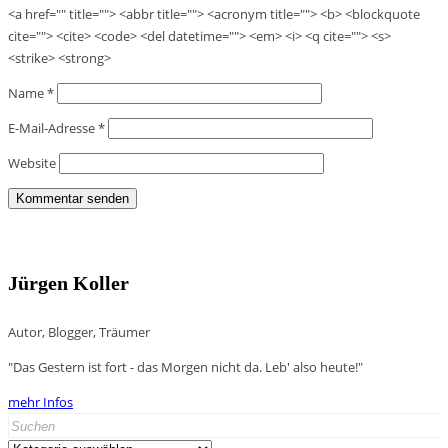
<a href="" title=""> <abbr title=""> <acronym title=""> <b> <blockquote
cite=""> <cite> <code> <del datetime=""> <em> <i> <q cite=""> <s>
<strike> <strong>
Name
*
E-Mail-Adresse
*
Website
Jürgen Koller
Autor, Blogger, Träumer
"Das Gestern ist fort - das Morgen nicht da. Leb' also heute!"
mehr Infos
Search
for: