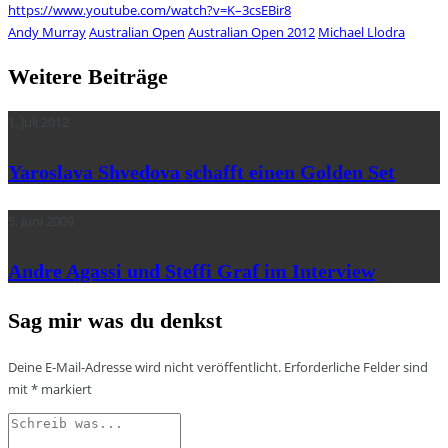
https://www.youtube.com/watch?v=K–3csEBir8
Andy Murray
Australian Open
Australian Open 2012
Michael Llodra
Weitere Beiträge
1. Juli 2012
Yaroslava Shvedova schafft einen Golden Set
5. Juni 2009
Andre Agassi und Steffi Graf im Interview
Sag mir was du denkst
Deine E-Mail-Adresse wird nicht veröffentlicht.
Erforderliche Felder sind
mit
*
markiert