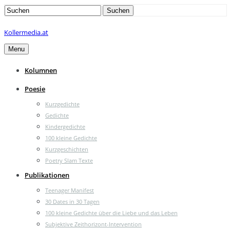
Search
Suchen
for:
Kollermedia.at
Menu
Kolumnen
Poesie
Kurzgedichte
Gedichte
Kindergedichte
100 kleine Gedichte
Kurzgeschichten
Poetry Slam Texte
Publikationen
Teenager Manifest
30 Dates in 30 Tagen
100 kleine Gedichte über die Liebe und das Leben
Subjektive Zeithorizont-Intervention