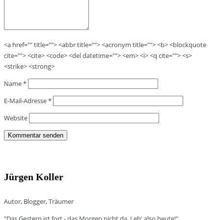
<a href="" title=""> <abbr title=""> <acronym title=""> <b> <blockquote
cite=""> <cite> <code> <del datetime=""> <em> <i> <q cite=""> <s>
<strike> <strong>
Name
*
E-Mail-Adresse
*
Website
Jürgen Koller
Autor, Blogger, Träumer
"Das Gestern ist fort - das Morgen nicht da. Leb' also heute!"