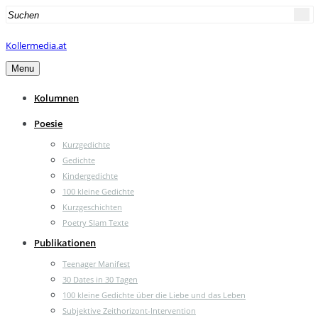
Search
for:
Kollermedia.at
Menu
Kolumnen
Poesie
Kurzgedichte
Gedichte
Kindergedichte
100 kleine Gedichte
Kurzgeschichten
Poetry Slam Texte
Publikationen
Teenager Manifest
30 Dates in 30 Tagen
100 kleine Gedichte über die Liebe und das Leben
Subjektive Zeithorizont-Intervention