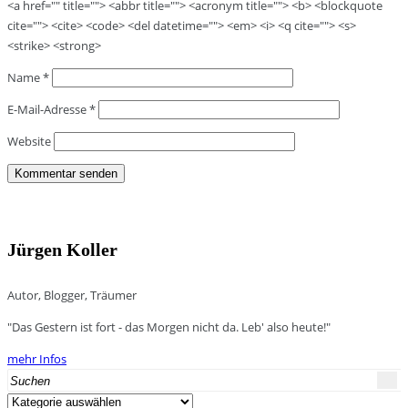
<a href="" title=""> <abbr title=""> <acronym title=""> <b> <blockquote
cite=""> <cite> <code> <del datetime=""> <em> <i> <q cite=""> <s>
<strike> <strong>
Name
*
E-Mail-Adresse
*
Website
Jürgen Koller
Autor, Blogger, Träumer
"Das Gestern ist fort - das Morgen nicht da. Leb' also heute!"
mehr Infos
Search
for:
Kategorien