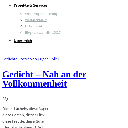
Projekte & Services
Web-Programmierung
WasMachMa.at
Hilfe im Ort
Blogheim.at – (Exit 2022)
Über mich
Gedichte
Poesie von Jürgen Koller
Gedicht – Nah an der
Vollkommenheit
28
Juli
Dieses Lächeln, diese Augen,
diese Gesten, dieser Blick,
diese Freude, diese Güte,
alles hier, in einem Stück.