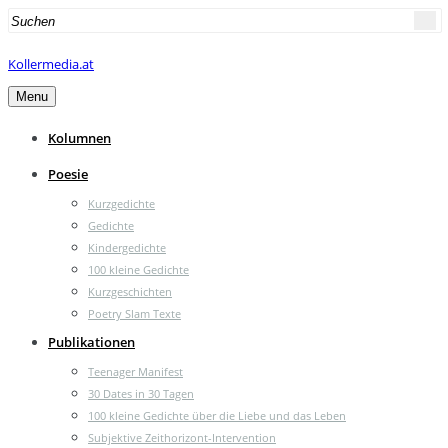
Search
for:
Kollermedia.at
Menu
Kolumnen
Poesie
Kurzgedichte
Gedichte
Kindergedichte
100 kleine Gedichte
Kurzgeschichten
Poetry Slam Texte
Publikationen
Teenager Manifest
30 Dates in 30 Tagen
100 kleine Gedichte über die Liebe und das Leben
Subjektive Zeithorizont-Intervention