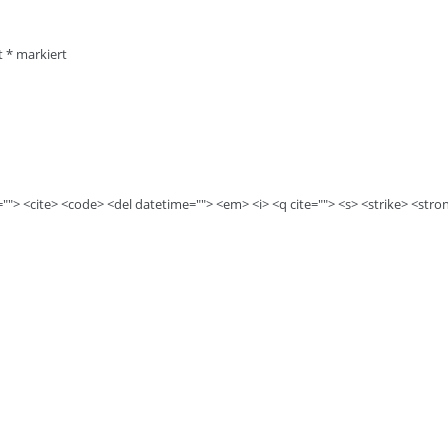
it
*
markiert
e=""> <cite> <code> <del datetime=""> <em> <i> <q cite=""> <s> <strike> <stro