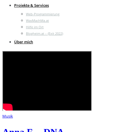
Projekte & Services
Web-Programmierung
WasMachMa.at
Hilfe im Ort
Blogheim.at – (Exit 2022)
Über mich
Musik
Anna F. – DNA