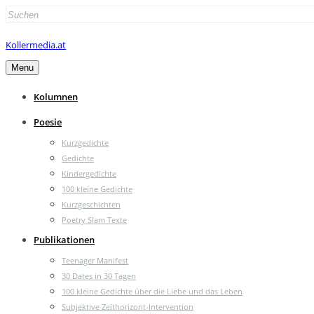
Search
for:
Kollermedia.at
Menu
Kolumnen
Poesie
Kurzgedichte
Gedichte
Kindergedichte
100 kleine Gedichte
Kurzgeschichten
Poetry Slam Texte
Publikationen
Teenager Manifest
30 Dates in 30 Tagen
100 kleine Gedichte über die Liebe und das Leben
Subjektive Zeithorizont-Intervention