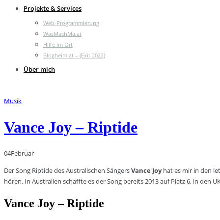
Projekte & Services
Web-Programmierung
WasMachMa.at
Hilfe im Ort
Blogheim.at – (Exit 2022)
Über mich
Musik
Vance Joy – Riptide
04
Februar
Der Song Riptide des Australischen Sängers
Vance Joy
hat es mir in den l
hören. In Australien schaffte es der Song bereits 2013 auf Platz 6, in den UK
Vance Joy – Riptide