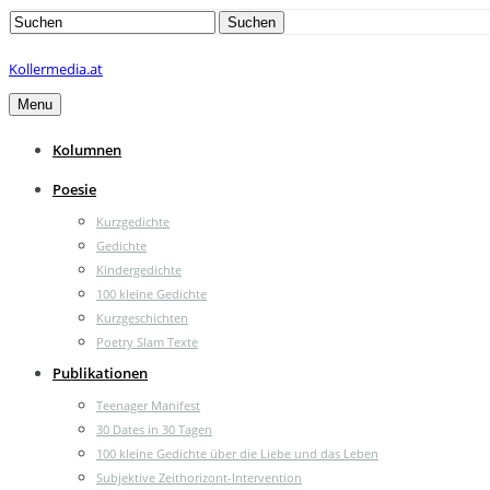
Search
Suchen
for:
Kollermedia.at
Menu
Kolumnen
Poesie
Kurzgedichte
Gedichte
Kindergedichte
100 kleine Gedichte
Kurzgeschichten
Poetry Slam Texte
Publikationen
Teenager Manifest
30 Dates in 30 Tagen
100 kleine Gedichte über die Liebe und das Leben
Subjektive Zeithorizont-Intervention