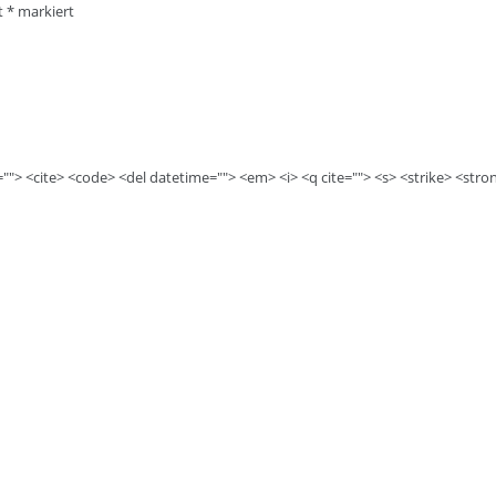
it
*
markiert
e=""> <cite> <code> <del datetime=""> <em> <i> <q cite=""> <s> <strike> <stro