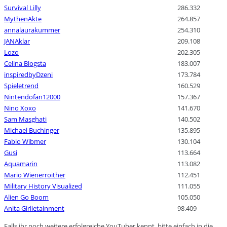
Survival Lilly
286.332
MythenAkte
264.857
annalaurakummer
254.310
JANAklar
209.108
Lozo
202.305
Celina Blogsta
183.007
inspiredbyDzeni
173.784
Spieletrend
160.529
Nintendofan12000
157.367
Nino Xoxo
141.670
Sam Masghati
140.502
Michael Buchinger
135.895
Fabio Wibmer
130.104
Gusi
113.664
Aquamarin
113.082
Mario Wienerroither
112.451
Military History Visualized
111.055
Alien Go Boom
105.050
Anita Girlietainment
98.409
Falls ihr noch weitere erfolgreiche YouTuber kennt, bitte einfach in die