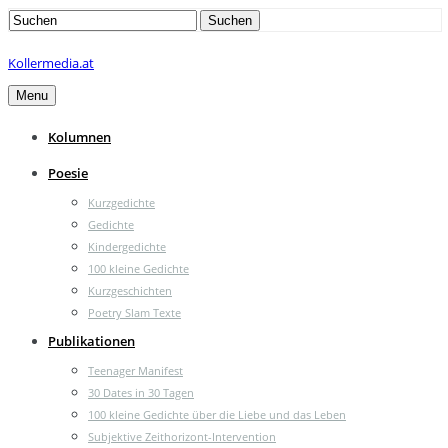
Search
Suchen
for:
Kollermedia.at
Menu
Kolumnen
Poesie
Kurzgedichte
Gedichte
Kindergedichte
100 kleine Gedichte
Kurzgeschichten
Poetry Slam Texte
Publikationen
Teenager Manifest
30 Dates in 30 Tagen
100 kleine Gedichte über die Liebe und das Leben
Subjektive Zeithorizont-Intervention