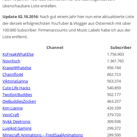
überschaubare Liste erstellen.
Update 02.10.2016:
Nach gut einem Jahr hier nun eine aktualisierte Liste
der derzeit erfolgreichsten YouTuber & Vlogger aus Österreich mit über
100.000 Subscriber. Firmenaccounts und Music Labels habe ich aus der
Liste entfernt.
Channel
Subscriber
KsFreakWhatElse
1.756.903
Novritsch
1.361.765
KrappiWhatelse
956.184
Chaosflo44
662.723
ViktoriaSarina
563.374
Cute Life Hacks
540.859
TwoEpicBuddies
502.177
DieBuddiesZocken
463.257
Kim Lianne
426.339
VeniCraft
379.720
Nykk Deetronic
309.936
Luigikid Gaming
299.372
Minecraft Animations – FrediSaalAnimations
289.500