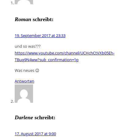
Roman
schreibt:
19. September 2017 at 23:33
und so was???
https://www.youtube.com/channel/UCHchCtVXb05Eh-
TBuq9N4ww?sub_confirmation=1p
Was neues 😉
Antworten
Darlene
schreibt:
17. August 2017 at 9:00