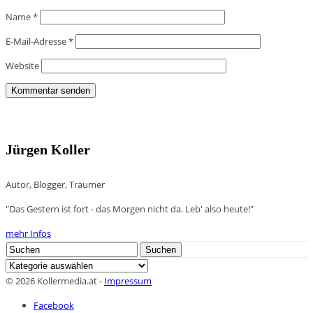
Name
*
E-Mail-Adresse
*
Website
Jürgen Koller
Autor, Blogger, Träumer
"Das Gestern ist fort - das Morgen nicht da. Leb' also heute!"
mehr Infos
Search
Suchen
for:
Kategorien
© 2026 Kollermedia.at -
Impressum
Facebook