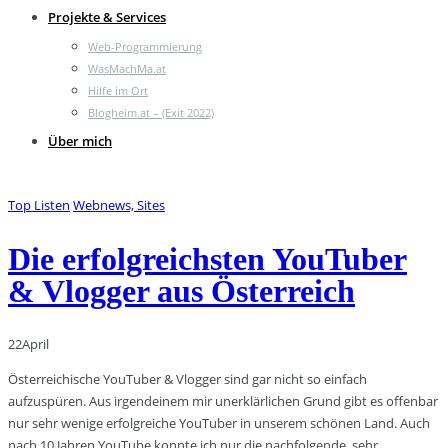
Projekte & Services
Web-Programmierung
WasMachMa.at
Hilfe im Ort
Blogheim.at – (Exit 2022)
Über mich
Top Listen
Webnews, Sites
Die erfolgreichsten YouTuber
& Vlogger aus Österreich
22
April
Österreichische YouTuber & Vlogger sind gar nicht so einfach
aufzuspüren. Aus irgendeinem mir unerklärlichen Grund gibt es offenbar
nur sehr wenige erfolgreiche YouTuber in unserem schönen Land. Auch
nach 10 Jahren YouTube konnte ich nur die nachfolgende, sehr