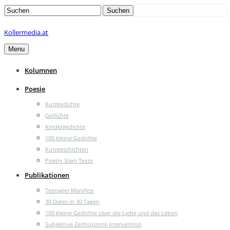
Search
Suchen
for:
Kollermedia.at
Menu
Kolumnen
Poesie
Kurzgedichte
Gedichte
Kindergedichte
100 kleine Gedichte
Kurzgeschichten
Poetry Slam Texte
Publikationen
Teenager Manifest
30 Dates in 30 Tagen
100 kleine Gedichte über die Liebe und das Leben
Subjektive Zeithorizont-Intervention