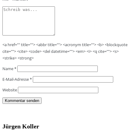
<a href="" title=""> <abbr title=""> <acronym title=""> <b> <blockquote
cite=""> <cite> <code> <del datetime=""> <em> <i> <q cite=""> <s>
<strike> <strong>
Name
*
E-Mail-Adresse
*
Website
Jürgen Koller