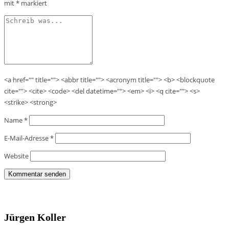
mit
*
markiert
<a href="" title=""> <abbr title=""> <acronym title=""> <b> <blockquote
cite=""> <cite> <code> <del datetime=""> <em> <i> <q cite=""> <s>
<strike> <strong>
Name
*
E-Mail-Adresse
*
Website
Jürgen Koller