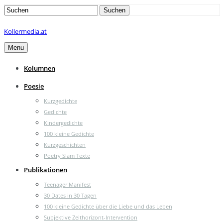
Search
Suchen
for:
Kollermedia.at
Menu
Kolumnen
Poesie
Kurzgedichte
Gedichte
Kindergedichte
100 kleine Gedichte
Kurzgeschichten
Poetry Slam Texte
Publikationen
Teenager Manifest
30 Dates in 30 Tagen
100 kleine Gedichte über die Liebe und das Leben
Subjektive Zeithorizont-Intervention