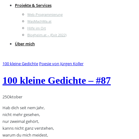
Projekte & Services
Web-Programmierung
WasMachMa.at
Hilfe im Ort
Blogheim.at – (Exit 2022)
Über mich
100 kleine Gedichte
Poesie von Jürgen Koller
100 kleine Gedichte – #87
25
Oktober
Hab dich seit nem Jahr,
nicht mehr gesehen,
nur zweimal gehört,
kanns nicht ganz verstehen,
warum du mich meidest,