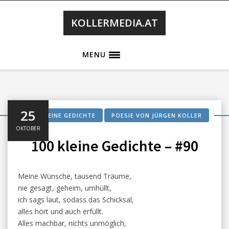
KOLLERMEDIA.AT
MENU
25
100 KLEINE GEDICHTE
POESIE VON JÜRGEN KOLLER
OKTOBER
100 kleine Gedichte – #90
Meine Wünsche, tausend Träume,
nie gesagt, geheim, umhüllt,
ich sags laut, sodass das Schicksal,
alles hört und auch erfüllt.
Alles machbar, nichts unmöglich,