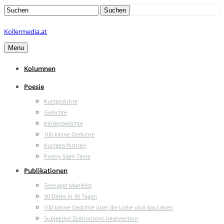
Search
Suchen
for:
Kollermedia.at
Menu
Kolumnen
Poesie
Kurzgedichte
Gedichte
Kindergedichte
100 kleine Gedichte
Kurzgeschichten
Poetry Slam Texte
Publikationen
Teenager Manifest
30 Dates in 30 Tagen
100 kleine Gedichte über die Liebe und das Leben
Subjektive Zeithorizont-Intervention