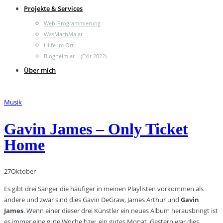
Projekte & Services
Web-Programmierung
WasMachMa.at
Hilfe im Ort
Blogheim.at – (Exit 2022)
Über mich
Musik
Gavin James – Only Ticket
Home
27
Oktober
Es gibt drei Sänger die häufiger in meinen Playlisten vorkommen als
andere und zwar sind dies Gavin DeGraw, James Arthur und
Gavin
James
. Wenn einer dieser drei Künstler ein neues Album herausbringt ist
es immer eine gute Woche bzw. ein gutes Monat. Gestern war dies