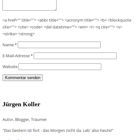
<a href="" title=""> <abbr title=""> <acronym title=""> <b> <blockquote
cite=""> <cite> <code> <del datetime=""> <em> <i> <q cite=""> <s>
<strike> <strong>
Name
*
E-Mail-Adresse
*
Website
Jürgen Koller
Autor, Blogger, Träumer
"Das Gestern ist fort - das Morgen nicht da. Leb' also heute!"