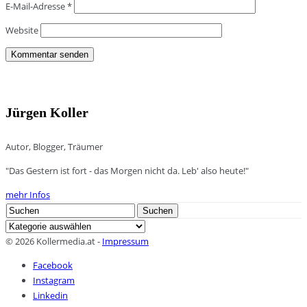
E-Mail-Adresse
*
Website
Jürgen Koller
Autor, Blogger, Träumer
"Das Gestern ist fort - das Morgen nicht da. Leb' also heute!"
mehr Infos
Search
Suchen
for:
Kategorien
© 2026 Kollermedia.at -
Impressum
Facebook
Instagram
Linkedin