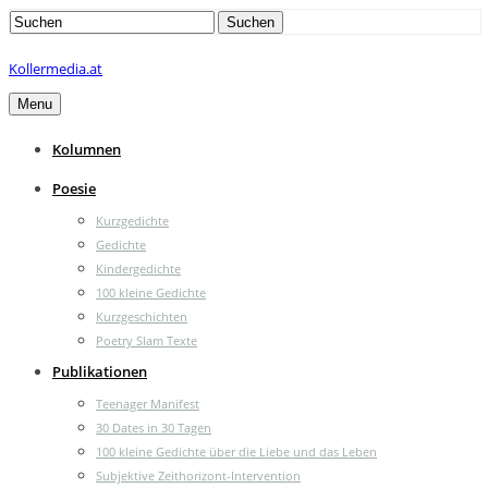
Search
Suchen
for:
Kollermedia.at
Menu
Kolumnen
Poesie
Kurzgedichte
Gedichte
Kindergedichte
100 kleine Gedichte
Kurzgeschichten
Poetry Slam Texte
Publikationen
Teenager Manifest
30 Dates in 30 Tagen
100 kleine Gedichte über die Liebe und das Leben
Subjektive Zeithorizont-Intervention