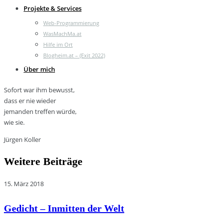
Projekte & Services
Web-Programmierung
WasMachMa.at
Hilfe im Ort
Blogheim.at – (Exit 2022)
Über mich
Sofort war ihm bewusst,
dass er nie wieder
jemanden treffen würde,
wie sie.
Jürgen Koller
Weitere Beiträge
15. März 2018
Gedicht – Inmitten der Welt