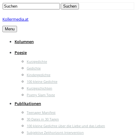
Search
Suchen
for:
Kollermedia.at
Menu
Kolumnen
Poesie
Kurzgedichte
Gedichte
Kindergedichte
100 kleine Gedichte
Kurzgeschichten
Poetry Slam Texte
Publikationen
Teenager Manifest
30 Dates in 30 Tagen
100 kleine Gedichte über die Liebe und das Leben
Subjektive Zeithorizont-Intervention