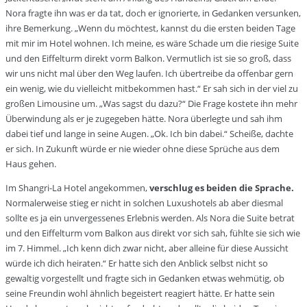
Nora fragte ihn was er da tat, doch er ignorierte, in Gedanken versunken,
ihre Bemerkung. „Wenn du möchtest, kannst du die ersten beiden Tage
mit mir im Hotel wohnen. Ich meine, es wäre Schade um die riesige Suite
und den Eiffelturm direkt vorm Balkon. Vermutlich ist sie so groß, dass
wir uns nicht mal über den Weg laufen. Ich übertreibe da offenbar gern
ein wenig, wie du vielleicht mitbekommen hast.“ Er sah sich in der viel zu
großen Limousine um. „Was sagst du dazu?“ Die Frage kostete ihn mehr
Überwindung als er je zugegeben hätte. Nora überlegte und sah ihm
dabei tief und lange in seine Augen. „Ok. Ich bin dabei.“ Scheiße, dachte
er sich. In Zukunft würde er nie wieder ohne diese Sprüche aus dem
Haus gehen.
Im Shangri-La Hotel angekommen,
verschlug es beiden die Sprache.
Normalerweise stieg er nicht in solchen Luxushotels ab aber diesmal
sollte es ja ein unvergessenes Erlebnis werden. Als Nora die Suite betrat
und den Eiffelturm vom Balkon aus direkt vor sich sah, fühlte sie sich wie
im 7. Himmel. „Ich kenn dich zwar nicht, aber alleine für diese Aussicht
würde ich dich heiraten.“ Er hatte sich den Anblick selbst nicht so
gewaltig vorgestellt und fragte sich in Gedanken etwas wehmütig, ob
seine Freundin wohl ähnlich begeistert reagiert hätte. Er hatte sein