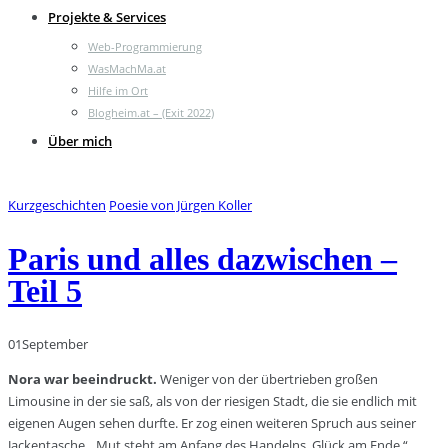
Projekte & Services
Web-Programmierung
WasMachMa.at
Hilfe im Ort
Blogheim.at – (Exit 2022)
Über mich
Kurzgeschichten
Poesie von Jürgen Koller
Paris und alles dazwischen –
Teil 5
01
September
Nora war beeindruckt.
Weniger von der übertrieben großen
Limousine in der sie saß, als von der riesigen Stadt, die sie endlich mit
eigenen Augen sehen durfte. Er zog einen weiteren Spruch aus seiner
Jackentasche. „Mut steht am Anfang des Handelns, Glück am Ende.“