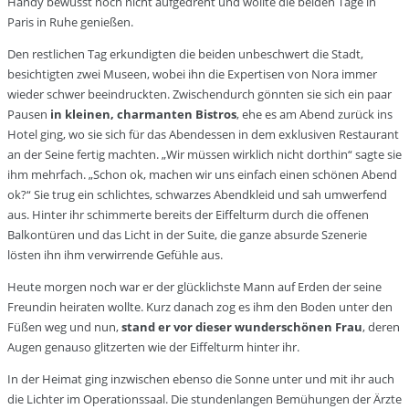
Handy bewusst noch nicht aufgedreht und wollte die beiden Tage in
Paris in Ruhe genießen.
Den restlichen Tag erkundigten die beiden unbeschwert die Stadt,
besichtigten zwei Museen, wobei ihn die Expertisen von Nora immer
wieder schwer beeindruckten. Zwischendurch gönnten sie sich ein paar
Pausen
in kleinen, charmanten Bistros
, ehe es am Abend zurück ins
Hotel ging, wo sie sich für das Abendessen in dem exklusiven Restaurant
an der Seine fertig machten. „Wir müssen wirklich nicht dorthin“ sagte sie
ihm mehrfach. „Schon ok, machen wir uns einfach einen schönen Abend
ok?“ Sie trug ein schlichtes, schwarzes Abendkleid und sah umwerfend
aus. Hinter ihr schimmerte bereits der Eiffelturm durch die offenen
Balkontüren und das Licht in der Suite, die ganze absurde Szenerie
lösten ihn ihm verwirrende Gefühle aus.
Heute morgen noch war er der glücklichste Mann auf Erden der seine
Freundin heiraten wollte. Kurz danach zog es ihm den Boden unter den
Füßen weg und nun,
stand er vor dieser wunderschönen Frau
, deren
Augen genauso glitzerten wie der Eiffelturm hinter ihr.
In der Heimat ging inzwischen ebenso die Sonne unter und mit ihr auch
die Lichter im Operationssaal. Die stundenlangen Bemühungen der Ärzte