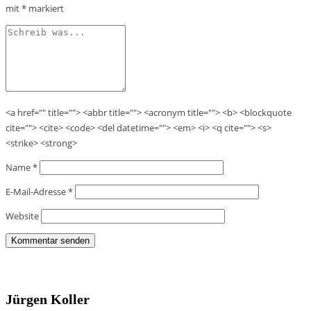
mit
*
markiert
<a href="" title=""> <abbr title=""> <acronym title=""> <b> <blockquote
cite=""> <cite> <code> <del datetime=""> <em> <i> <q cite=""> <s>
<strike> <strong>
Name
*
E-Mail-Adresse
*
Website
Jürgen Koller