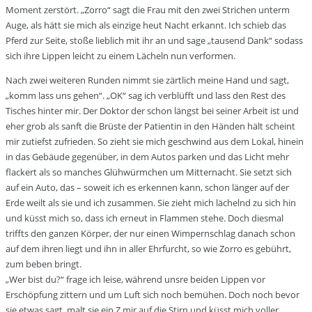
Moment zerstört. „Zorro“ sagt die Frau mit den zwei Strichen unterm
Auge, als hätt sie mich als einzige heut Nacht erkannt. Ich schieb das
Pferd zur Seite, stoße lieblich mit ihr an und sage „tausend Dank“ sodass
sich ihre Lippen leicht zu einem Lächeln nun verformen.
Nach zwei weiteren Runden nimmt sie zärtlich meine Hand und sagt,
„komm lass uns gehen“. „OK“ sag ich verblüfft und lass den Rest des
Tisches hinter mir. Der Doktor der schon längst bei seiner Arbeit ist und
eher grob als sanft die Brüste der Patientin in den Händen hält scheint
mir zutiefst zufrieden. So zieht sie mich geschwind aus dem Lokal, hinein
in das Gebäude gegenüber, in dem Autos parken und das Licht mehr
flackert als so manches Glühwürmchen um Mitternacht. Sie setzt sich
auf ein Auto, das – soweit ich es erkennen kann, schon länger auf der
Erde weilt als sie und ich zusammen. Sie zieht mich lächelnd zu sich hin
und küsst mich so, dass ich erneut in Flammen stehe. Doch diesmal
triffts den ganzen Körper, der nur einen Wimpernschlag danach schon
auf dem ihren liegt und ihn in aller Ehrfurcht, so wie Zorro es gebührt,
zum beben bringt.
„Wer bist du?“ frage ich leise, während unsre beiden Lippen vor
Erschöpfung zittern und um Luft sich noch bemühen. Doch noch bevor
sie etwas sagt, malt sie ein Z mir auf die Stirn und küsst mich voller