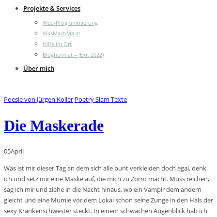
Projekte & Services
Web-Programmierung
WasMachMa.at
Hilfe im Ort
Blogheim.at – (Exit 2022)
Über mich
Poesie von Jürgen Koller
Poetry Slam Texte
Die Maskerade
05
April
Was ist mir dieser Tag an dem sich alle bunt verkleiden doch egal, denk
ich und setz mir eine Maske auf, die mich zu Zorro macht. Muss reichen,
sag ich mir und ziehe in die Nacht hinaus, wo ein Vampir dem andern
gleicht und eine Mumie vor dem Lokal schon seine Zunge in den Hals der
sexy Krankenschwester steckt. In einem schwachen Augenblick hab ich