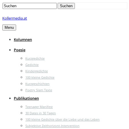
Search
Suchen
for:
Kollermedia.at
Menu
Kolumnen
Poesie
Kurzgedichte
Gedichte
Kindergedichte
100 kleine Gedichte
Kurzgeschichten
Poetry Slam Texte
Publikationen
Teenager Manifest
30 Dates in 30 Tagen
100 kleine Gedichte über die Liebe und das Leben
Subjektive Zeithorizont-Intervention