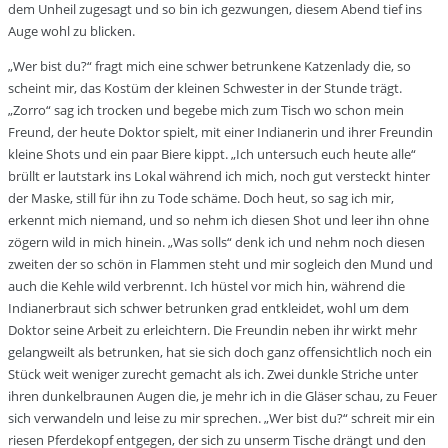
dem Unheil zugesagt und so bin ich gezwungen, diesem Abend tief ins
Auge wohl zu blicken.
„Wer bist du?“ fragt mich eine schwer betrunkene Katzenlady die, so
scheint mir, das Kostüm der kleinen Schwester in der Stunde trägt.
„Zorro“ sag ich trocken und begebe mich zum Tisch wo schon mein
Freund, der heute Doktor spielt, mit einer Indianerin und ihrer Freundin
kleine Shots und ein paar Biere kippt. „Ich untersuch euch heute alle“
brüllt er lautstark ins Lokal während ich mich, noch gut versteckt hinter
der Maske, still für ihn zu Tode schäme. Doch heut, so sag ich mir,
erkennt mich niemand, und so nehm ich diesen Shot und leer ihn ohne
zögern wild in mich hinein. „Was solls“ denk ich und nehm noch diesen
zweiten der so schön in Flammen steht und mir sogleich den Mund und
auch die Kehle wild verbrennt. Ich hüstel vor mich hin, während die
Indianerbraut sich schwer betrunken grad entkleidet, wohl um dem
Doktor seine Arbeit zu erleichtern. Die Freundin neben ihr wirkt mehr
gelangweilt als betrunken, hat sie sich doch ganz offensichtlich noch ein
Stück weit weniger zurecht gemacht als ich. Zwei dunkle Striche unter
ihren dunkelbraunen Augen die, je mehr ich in die Gläser schau, zu Feuer
sich verwandeln und leise zu mir sprechen. „Wer bist du?“ schreit mir ein
riesen Pferdekopf entgegen, der sich zu unserm Tische drängt und den