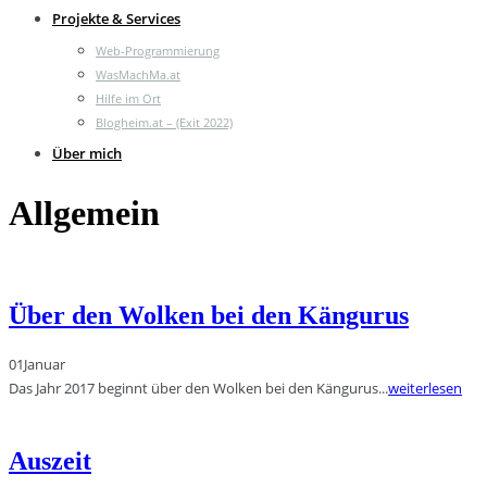
Projekte & Services
Web-Programmierung
WasMachMa.at
Hilfe im Ort
Blogheim.at – (Exit 2022)
Über mich
Allgemein
Über den Wolken bei den Kängurus
01
Januar
Das Jahr 2017 beginnt über den Wolken bei den Kängurus...
weiterlesen
Auszeit