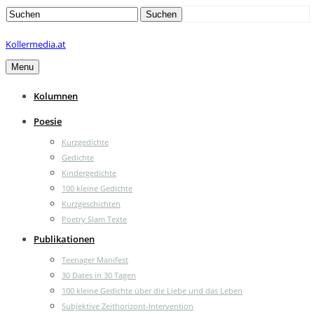
Search
Suchen
for:
Kollermedia.at
Menu
Kolumnen
Poesie
Kurzgedichte
Gedichte
Kindergedichte
100 kleine Gedichte
Kurzgeschichten
Poetry Slam Texte
Publikationen
Teenager Manifest
30 Dates in 30 Tagen
100 kleine Gedichte über die Liebe und das Leben
Subjektive Zeithorizont-Intervention