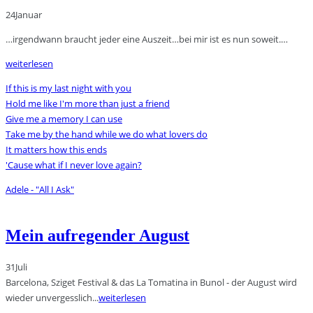
24
Januar
…irgendwann braucht jeder eine Auszeit…bei mir ist es nun soweit.…
weiterlesen
If this is my last night with you
Hold me like I'm more than just a friend
Give me a memory I can use
Take me by the hand while we do what lovers do
It matters how this ends
'Cause what if I never love again?
Adele - "All I Ask"
Mein aufregender August
31
Juli
Barcelona, Sziget Festival & das La Tomatina in Bunol - der August wird
wieder unvergesslich...
weiterlesen