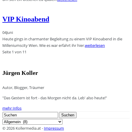
VIP Kinoabend
04
Juni
Heute gings in charmanter Begleitung zu einem VIP Kinoabend in die
Milleniumscity Wien. Wie es war erfahrt ihr hier.
weiterlesen
Seite 1 von 1
1
Jürgen Koller
Autor, Blogger, Träumer
"Das Gestern ist fort - das Morgen nicht da. Leb' also heute!"
mehr Infos
Search
Suchen
for:
Kategorien
© 2026 Kollermedia.at -
Impressum