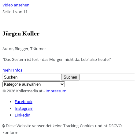
Video ansehen
Seite 1 von 1
1
Jürgen Koller
Autor, Blogger, Träumer
"Das Gestern ist fort - das Morgen nicht da. Leb' also heute!"
mehr Infos
Search
Suchen
for:
Kategorien
© 2026 Kollermedia.at -
Impressum
Facebook
Instagram
Linkedin
🔒 Diese Website verwendet keine Tracking-Cookies und ist DSGVO-
konform.