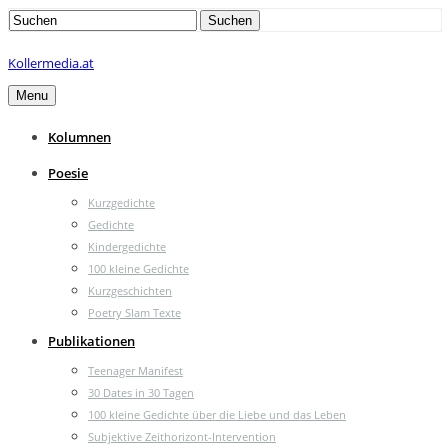
Search
Suchen
for:
Kollermedia.at
Menu
Kolumnen
Poesie
Kurzgedichte
Gedichte
Kindergedichte
100 kleine Gedichte
Kurzgeschichten
Poetry Slam Texte
Publikationen
Teenager Manifest
30 Dates in 30 Tagen
100 kleine Gedichte über die Liebe und das Leben
Subjektive Zeithorizont-Intervention