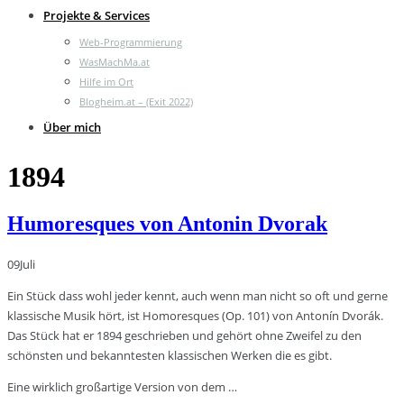
Projekte & Services
Web-Programmierung
WasMachMa.at
Hilfe im Ort
Blogheim.at – (Exit 2022)
Über mich
1894
Humoresques von Antonin Dvorak
09
Juli
Ein Stück dass wohl jeder kennt, auch wenn man nicht so oft und gerne
klassische Musik hört, ist Homoresques (Op. 101) von Antonín Dvorák.
Das Stück hat er 1894 geschrieben und gehört ohne Zweifel zu den
schönsten und bekanntesten klassischen Werken die es gibt.
Eine wirklich großartige Version von dem …