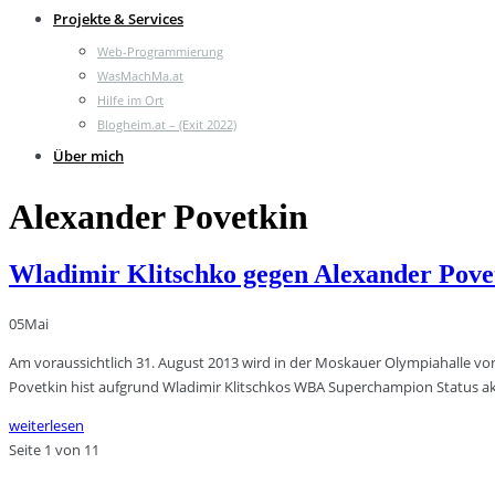
Projekte & Services
Web-Programmierung
WasMachMa.at
Hilfe im Ort
Blogheim.at – (Exit 2022)
Über mich
Alexander Povetkin
Wladimir Klitschko gegen Alexander Pove
05
Mai
Am voraussichtlich 31. August 2013 wird in der Moskauer Olympiahalle vor
Povetkin hist aufgrund Wladimir Klitschkos WBA Superchampion Status ak
weiterlesen
Seite 1 von 1
1