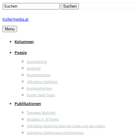
Search
Suchen
for:
Kollermedia.at
Menu
Kolumnen
Poesie
Kurzgedichte
Gedichte
Kindergedichte
100 kleine Gedichte
Kurzgeschichten
Poetry Slam Texte
Publikationen
Teenager Manifest
30 Dates in 30 Tagen
100 kleine Gedichte über die Liebe und das Leben
Subjektive Zeithorizont-Intervention