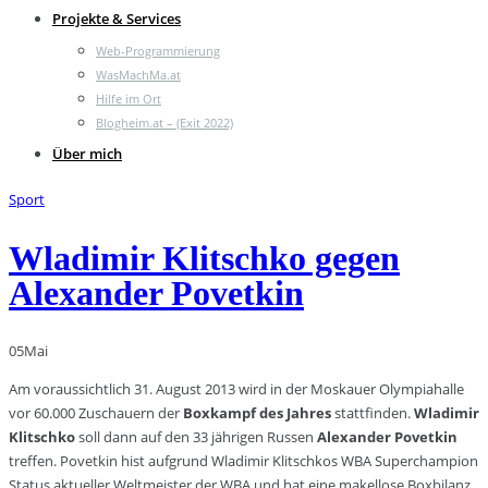
Projekte & Services
Web-Programmierung
WasMachMa.at
Hilfe im Ort
Blogheim.at – (Exit 2022)
Über mich
Sport
Wladimir Klitschko gegen
Alexander Povetkin
05
Mai
Am voraussichtlich 31. August 2013 wird in der Moskauer Olympiahalle
vor 60.000 Zuschauern der
Boxkampf des Jahres
stattfinden.
Wladimir
Klitschko
soll dann auf den 33 jährigen Russen
Alexander Povetkin
treffen. Povetkin hist aufgrund Wladimir Klitschkos WBA Superchampion
Status aktueller Weltmeister der WBA und hat eine makellose Boxbilanz