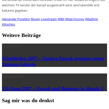
welchem TV Sender der Kampf ausgestrahlt wird, wird ebenfalls erst
bekannt gegeben.
Alexander Povetkin
Boxen
Livestream
WBA
Wlad Hrunov
Wladimir
Klitschko
Weitere Beiträge
28. Juni 2007
Wimbledon 2007 – Tamira Paszek gewinnt gegen
Tatiana Golovin
30. August 2007
US Open 2007 – Paszek und Bammer in Runde 3
Sag mir was du denkst