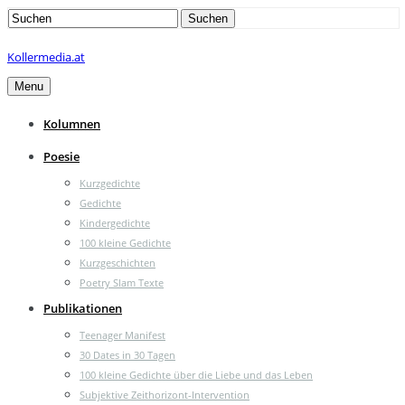
Search
Suchen
for:
Kollermedia.at
Menu
Kolumnen
Poesie
Kurzgedichte
Gedichte
Kindergedichte
100 kleine Gedichte
Kurzgeschichten
Poetry Slam Texte
Publikationen
Teenager Manifest
30 Dates in 30 Tagen
100 kleine Gedichte über die Liebe und das Leben
Subjektive Zeithorizont-Intervention