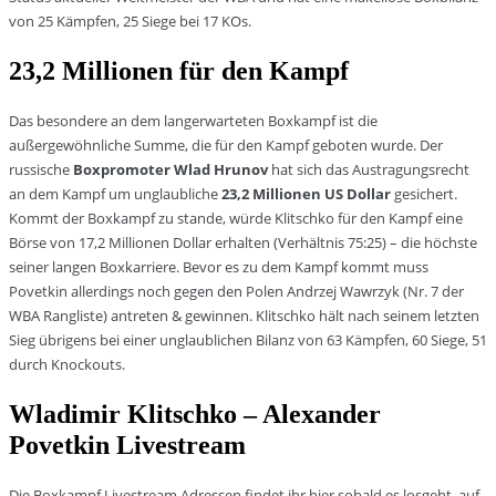
von 25 Kämpfen, 25 Siege bei 17 KOs.
23,2 Millionen für den Kampf
Das besondere an dem langerwarteten Boxkampf ist die
außergewöhnliche Summe, die für den Kampf geboten wurde. Der
russische
Boxpromoter Wlad Hrunov
hat sich das Austragungsrecht
an dem Kampf um unglaubliche
23,2 Millionen US Dollar
gesichert.
Kommt der Boxkampf zu stande, würde Klitschko für den Kampf eine
Börse von 17,2 Millionen Dollar erhalten (Verhältnis 75:25) – die höchste
seiner langen Boxkarriere. Bevor es zu dem Kampf kommt muss
Povetkin allerdings noch gegen den Polen Andrzej Wawrzyk (Nr. 7 der
WBA Rangliste) antreten & gewinnen. Klitschko hält nach seinem letzten
Sieg übrigens bei einer unglaublichen Bilanz von 63 Kämpfen, 60 Siege, 51
durch Knockouts.
Wladimir Klitschko – Alexander
Povetkin Livestream
Die Boxkampf Livestream Adressen findet ihr hier sobald es losgeht, auf