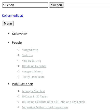
Search
Suchen
for:
Kollermedia.at
Menu
Kolumnen
Poesie
Kurzgedichte
Gedichte
Kindergedichte
100 kleine Gedichte
Kurzgeschichten
Poetry Slam Texte
Publikationen
Teenager Manifest
30 Dates in 30 Tagen
100 kleine Gedichte über die Liebe und das Leben
Subjektive Zeithorizont-Intervention