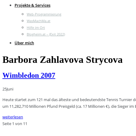
Projekte & Services
Web-Programmierung
WasMachMa.at
Hilfe im Ort
Blogheim.at – (Exit 2022)
Über mich
Barbora Zahlavova Strycova
Wimbledon 2007
25
Juni
Heute startet zum 121 mal das älteste und bedeutendste Tennis Turnier der 
um 11,282,710 Millionen Pfund Preisgeld (ca. 17 Millionen €), die Sieger im 
weiterlesen
Seite 1 von 1
1