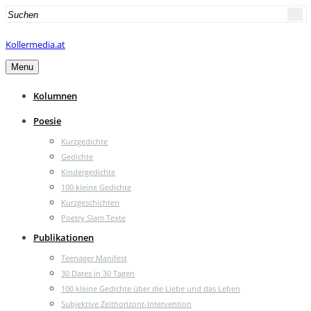
Search
for:
Kollermedia.at
Menu
Kolumnen
Poesie
Kurzgedichte
Gedichte
Kindergedichte
100 kleine Gedichte
Kurzgeschichten
Poetry Slam Texte
Publikationen
Teenager Manifest
30 Dates in 30 Tagen
100 kleine Gedichte über die Liebe und das Leben
Subjektive Zeithorizont-Intervention