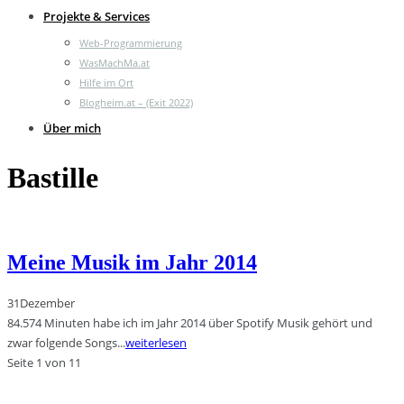
Projekte & Services
Web-Programmierung
WasMachMa.at
Hilfe im Ort
Blogheim.at – (Exit 2022)
Über mich
Bastille
Meine Musik im Jahr 2014
31
Dezember
84.574 Minuten habe ich im Jahr 2014 über Spotify Musik gehört und
zwar folgende Songs...
weiterlesen
Seite 1 von 1
1