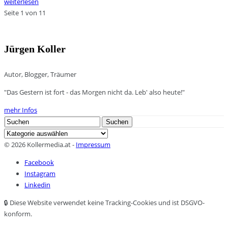
weiterlesen
Seite 1 von 1
1
Jürgen Koller
Autor, Blogger, Träumer
"Das Gestern ist fort - das Morgen nicht da. Leb' also heute!"
mehr Infos
Search
Suchen
for:
Kategorien
© 2026 Kollermedia.at -
Impressum
Facebook
Instagram
Linkedin
🔒 Diese Website verwendet keine Tracking-Cookies und ist DSGVO-
konform.