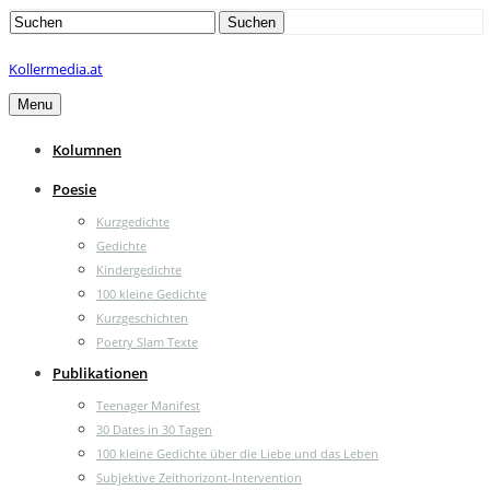
Search
Suchen
for:
Kollermedia.at
Menu
Kolumnen
Poesie
Kurzgedichte
Gedichte
Kindergedichte
100 kleine Gedichte
Kurzgeschichten
Poetry Slam Texte
Publikationen
Teenager Manifest
30 Dates in 30 Tagen
100 kleine Gedichte über die Liebe und das Leben
Subjektive Zeithorizont-Intervention