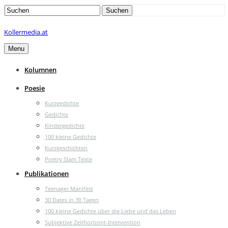
Search
Suchen
for:
Kollermedia.at
Menu
Kolumnen
Poesie
Kurzgedichte
Gedichte
Kindergedichte
100 kleine Gedichte
Kurzgeschichten
Poetry Slam Texte
Publikationen
Teenager Manifest
30 Dates in 30 Tagen
100 kleine Gedichte über die Liebe und das Leben
Subjektive Zeithorizont-Intervention