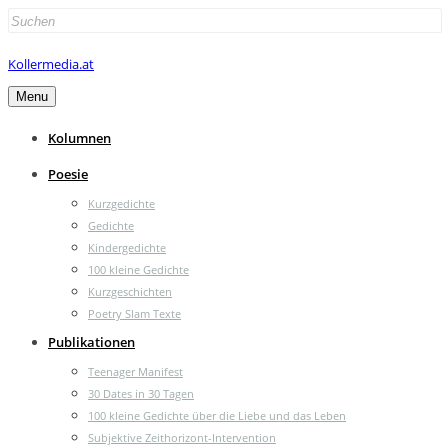
Search
for:
Kollermedia.at
Menu
Kolumnen
Poesie
Kurzgedichte
Gedichte
Kindergedichte
100 kleine Gedichte
Kurzgeschichten
Poetry Slam Texte
Publikationen
Teenager Manifest
30 Dates in 30 Tagen
100 kleine Gedichte über die Liebe und das Leben
Subjektive Zeithorizont-Intervention