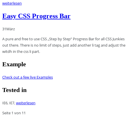
weiterlesen
Easy CSS Progress Bar
31
März
A pure and free to use CSS „Step by Step“ Progress Bar for all CSS Junkies
out there. There is no limit of steps, just add another li tag and adjust the
witdh in the css li part.
Example
Check out a few live Examples
Tested in
IE6, IE7,
weiterlesen
Seite 1 von 1
1