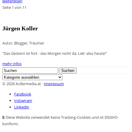
weiterlesen
Seite 1 von 1
1
Jürgen Koller
Autor, Blogger, Träumer
"Das Gestern ist fort - das Morgen nicht da. Leb' also heute!"
mehr Infos
Search
Suchen
for:
Kategorien
© 2026 Kollermedia.at -
Impressum
Facebook
Instagram
Linkedin
🔒 Diese Website verwendet keine Tracking-Cookies und ist DSGVO-
konform.