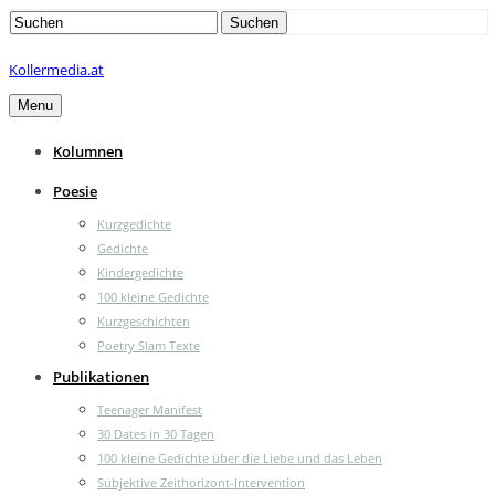
Search
Suchen
for:
Kollermedia.at
Menu
Kolumnen
Poesie
Kurzgedichte
Gedichte
Kindergedichte
100 kleine Gedichte
Kurzgeschichten
Poetry Slam Texte
Publikationen
Teenager Manifest
30 Dates in 30 Tagen
100 kleine Gedichte über die Liebe und das Leben
Subjektive Zeithorizont-Intervention