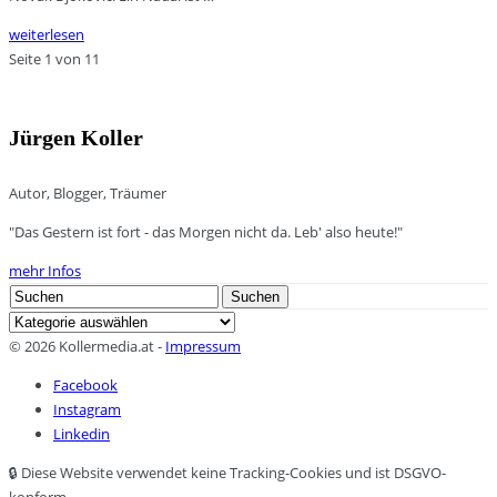
weiterlesen
Seite 1 von 1
1
Jürgen Koller
Autor, Blogger, Träumer
"Das Gestern ist fort - das Morgen nicht da. Leb' also heute!"
mehr Infos
Search
Suchen
for:
Kategorien
© 2026 Kollermedia.at -
Impressum
Facebook
Instagram
Linkedin
🔒 Diese Website verwendet keine Tracking-Cookies und ist DSGVO-
konform.