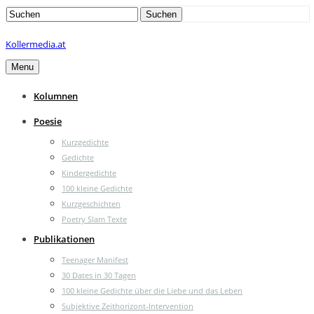
Search
Suchen
for:
Kollermedia.at
Menu
Kolumnen
Poesie
Kurzgedichte
Gedichte
Kindergedichte
100 kleine Gedichte
Kurzgeschichten
Poetry Slam Texte
Publikationen
Teenager Manifest
30 Dates in 30 Tagen
100 kleine Gedichte über die Liebe und das Leben
Subjektive Zeithorizont-Intervention