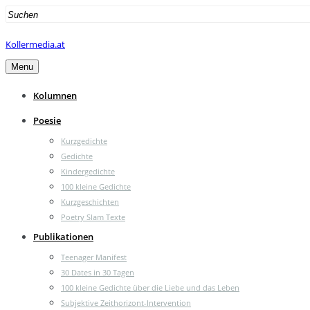
Search
for:
Kollermedia.at
Menu
Kolumnen
Poesie
Kurzgedichte
Gedichte
Kindergedichte
100 kleine Gedichte
Kurzgeschichten
Poetry Slam Texte
Publikationen
Teenager Manifest
30 Dates in 30 Tagen
100 kleine Gedichte über die Liebe und das Leben
Subjektive Zeithorizont-Intervention