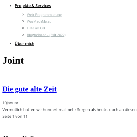
Projekte & Services
Web-Programmierung
WasMachMa.at
Hilfe im Ort
Blogheim.at – (Exit 2022)
Über mich
Joint
Die gute alte Zeit
10
Januar
Vermutlich hatten wir hundert mal mehr Sorgen als heute, doch an diesen 
Seite 1 von 1
1