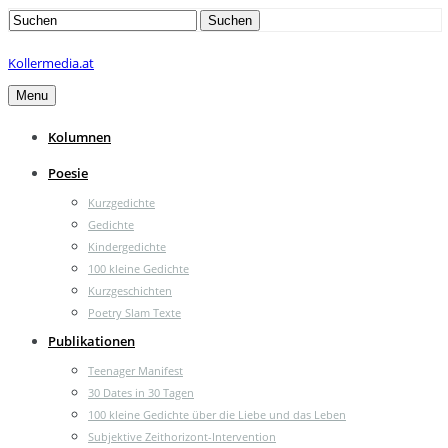
Search
Suchen
for:
Kollermedia.at
Menu
Kolumnen
Poesie
Kurzgedichte
Gedichte
Kindergedichte
100 kleine Gedichte
Kurzgeschichten
Poetry Slam Texte
Publikationen
Teenager Manifest
30 Dates in 30 Tagen
100 kleine Gedichte über die Liebe und das Leben
Subjektive Zeithorizont-Intervention