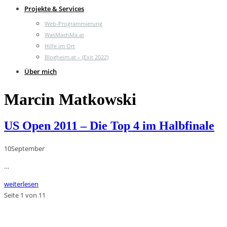
Projekte & Services
Web-Programmierung
WasMachMa.at
Hilfe im Ort
Blogheim.at – (Exit 2022)
Über mich
Marcin Matkowski
US Open 2011 – Die Top 4 im Halbfinale
10
September
…
weiterlesen
Seite 1 von 1
1