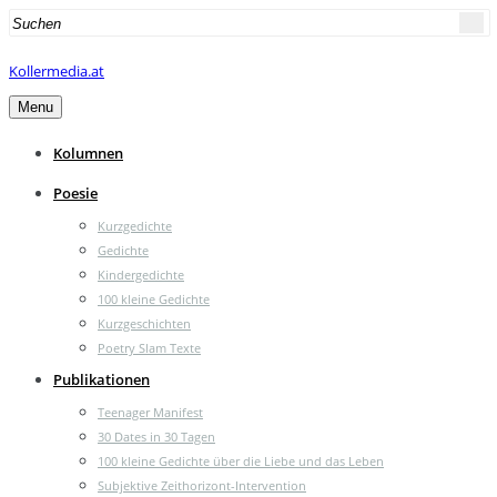
Search
for:
Kollermedia.at
Menu
Kolumnen
Poesie
Kurzgedichte
Gedichte
Kindergedichte
100 kleine Gedichte
Kurzgeschichten
Poetry Slam Texte
Publikationen
Teenager Manifest
30 Dates in 30 Tagen
100 kleine Gedichte über die Liebe und das Leben
Subjektive Zeithorizont-Intervention