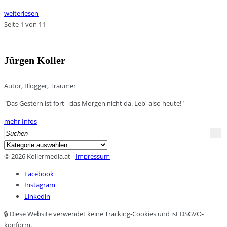
weiterlesen
Seite 1 von 1
1
Jürgen Koller
Autor, Blogger, Träumer
"Das Gestern ist fort - das Morgen nicht da. Leb' also heute!"
mehr Infos
Search
for:
Kategorien
© 2026 Kollermedia.at -
Impressum
Facebook
Instagram
Linkedin
🔒 Diese Website verwendet keine Tracking-Cookies und ist DSGVO-
konform.