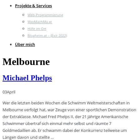
Projekte & Services
Web-Programmierung
WasMachMa.at
Hilfe im Ort
Blogheim.at – (Exit 2022)
Über mich
Melbourne
Michael Phelps
03
April
Wer die letzten beiden Wochen die Schwimm Weltmeisterschaften in
Melbourne verfolgt hat, war Zeuge von einer sportlichen Demonstration
der Extraklasse. Michael Fred Phelps II, der 21 jährige Amerikanische
Schwimmer übertraf sich einmal mehr selbst und räumte 7
Goldmedaillien ab. Er schwamm dabei der Konkurrenz teilweise um
Längen davon und stellte …