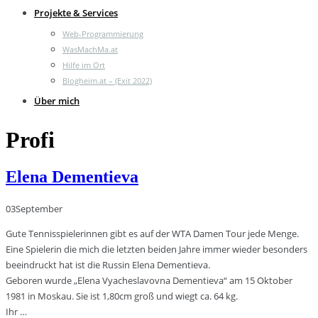
Projekte & Services
Web-Programmierung
WasMachMa.at
Hilfe im Ort
Blogheim.at – (Exit 2022)
Über mich
Profi
Elena Dementieva
03
September
Gute Tennisspielerinnen gibt es auf der WTA Damen Tour jede Menge.
Eine Spielerin die mich die letzten beiden Jahre immer wieder besonders
beeindruckt hat ist die Russin Elena Dementieva.
Geboren wurde „Elena Vyacheslavovna Dementieva“ am 15 Oktober
1981 in Moskau. Sie ist 1,80cm groß und wiegt ca. 64 kg.
Ihr …