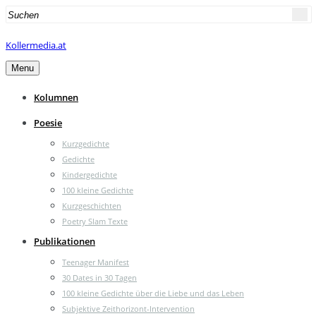
Search
for:
Kollermedia.at
Menu
Kolumnen
Poesie
Kurzgedichte
Gedichte
Kindergedichte
100 kleine Gedichte
Kurzgeschichten
Poetry Slam Texte
Publikationen
Teenager Manifest
30 Dates in 30 Tagen
100 kleine Gedichte über die Liebe und das Leben
Subjektive Zeithorizont-Intervention