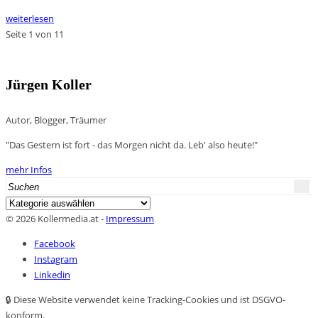
weiterlesen
Seite 1 von 1
1
Jürgen Koller
Autor, Blogger, Träumer
"Das Gestern ist fort - das Morgen nicht da. Leb' also heute!"
mehr Infos
Search
for:
Kategorien
© 2026 Kollermedia.at -
Impressum
Facebook
Instagram
Linkedin
🔒 Diese Website verwendet keine Tracking-Cookies und ist DSGVO-
konform.