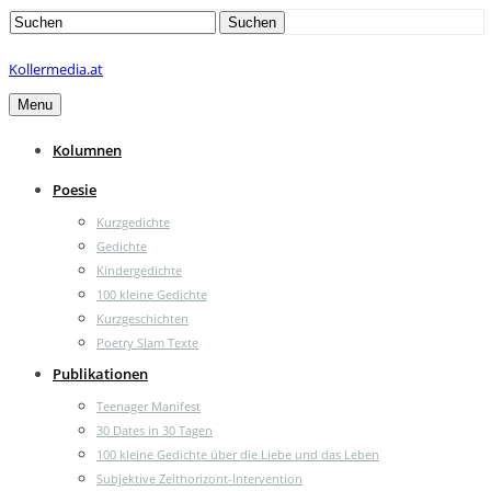
Search
Suchen
for:
Kollermedia.at
Menu
Kolumnen
Poesie
Kurzgedichte
Gedichte
Kindergedichte
100 kleine Gedichte
Kurzgeschichten
Poetry Slam Texte
Publikationen
Teenager Manifest
30 Dates in 30 Tagen
100 kleine Gedichte über die Liebe und das Leben
Subjektive Zeithorizont-Intervention