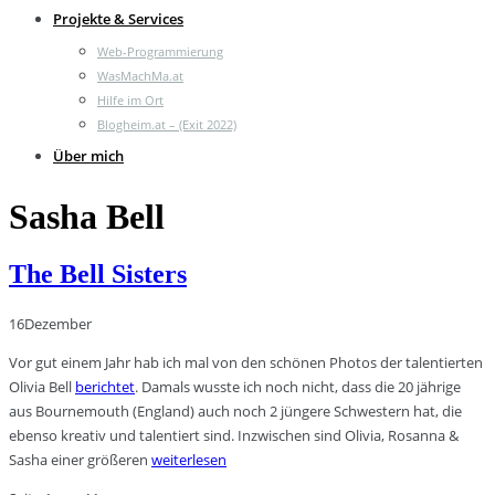
Projekte & Services
Web-Programmierung
WasMachMa.at
Hilfe im Ort
Blogheim.at – (Exit 2022)
Über mich
Sasha Bell
The Bell Sisters
16
Dezember
Vor gut einem Jahr hab ich mal von den schönen Photos der talentierten
Olivia Bell
berichtet
. Damals wusste ich noch nicht, dass die 20 jährige
aus Bournemouth (England) auch noch 2 jüngere Schwestern hat, die
ebenso kreativ und talentiert sind. Inzwischen sind Olivia, Rosanna &
Sasha einer größeren
weiterlesen