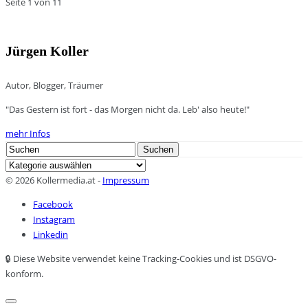
Seite 1 von 1
1
Jürgen Koller
Autor, Blogger, Träumer
"Das Gestern ist fort - das Morgen nicht da. Leb' also heute!"
mehr Infos
Search
Suchen
for:
Kategorien
© 2026 Kollermedia.at -
Impressum
Facebook
Instagram
Linkedin
🔒 Diese Website verwendet keine Tracking-Cookies und ist DSGVO-
konform.