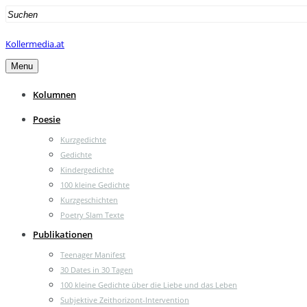
Search
for:
Kollermedia.at
Menu
Kolumnen
Poesie
Kurzgedichte
Gedichte
Kindergedichte
100 kleine Gedichte
Kurzgeschichten
Poetry Slam Texte
Publikationen
Teenager Manifest
30 Dates in 30 Tagen
100 kleine Gedichte über die Liebe und das Leben
Subjektive Zeithorizont-Intervention