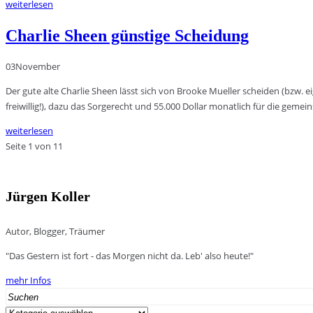
weiterlesen
Charlie Sheen günstige Scheidung
03
November
Der gute alte Charlie Sheen lässt sich von Brooke Mueller scheiden (bzw. ei
freiwillig!), dazu das Sorgerecht und 55.000 Dollar monatlich für die gem
weiterlesen
Seite 1 von 1
1
Jürgen Koller
Autor, Blogger, Träumer
"Das Gestern ist fort - das Morgen nicht da. Leb' also heute!"
mehr Infos
Search
for:
Kategorien