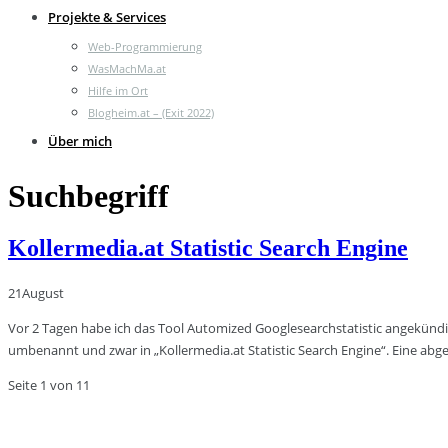
Projekte & Services
Web-Programmierung
WasMachMa.at
Hilfe im Ort
Blogheim.at – (Exit 2022)
Über mich
Suchbegriff
Kollermedia.at Statistic Search Engine
21
August
Vor 2 Tagen habe ich das Tool Automized Googlesearchstatistic angekündi
umbenannt und zwar in „Kollermedia.at Statistic Search Engine“. Eine abg
Seite 1 von 1
1