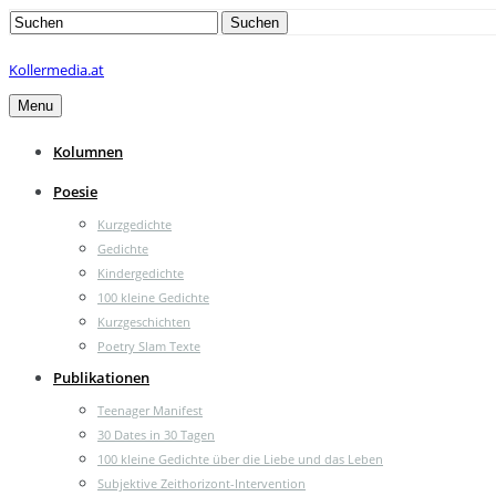
Search
Suchen
for:
Kollermedia.at
Menu
Kolumnen
Poesie
Kurzgedichte
Gedichte
Kindergedichte
100 kleine Gedichte
Kurzgeschichten
Poetry Slam Texte
Publikationen
Teenager Manifest
30 Dates in 30 Tagen
100 kleine Gedichte über die Liebe und das Leben
Subjektive Zeithorizont-Intervention