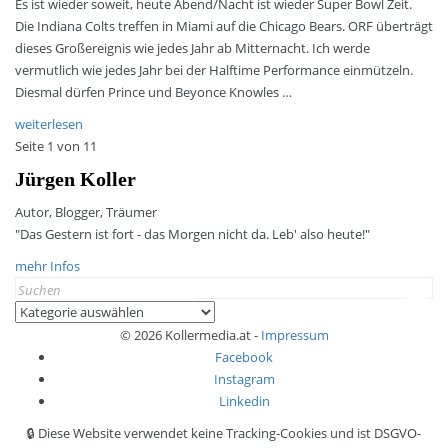
Es ist wieder soweit, heute Abend/Nacht ist wieder Super Bowl Zeit.
Die Indiana Colts treffen in Miami auf die Chicago Bears. ORF überträgt
dieses Großereignis wie jedes Jahr ab Mitternacht. Ich werde
vermutlich wie jedes Jahr bei der Halftime Performance einmützeln.
Diesmal dürfen Prince und Beyonce Knowles …
weiterlesen
Seite 1 von 1
1
Jürgen Koller
Autor, Blogger, Träumer
"Das Gestern ist fort - das Morgen nicht da. Leb' also heute!"
mehr Infos
Search
for:
Kategorien
© 2026 Kollermedia.at -
Impressum
Facebook
Instagram
Linkedin
🔒 Diese Website verwendet keine Tracking-Cookies und ist DSGVO-