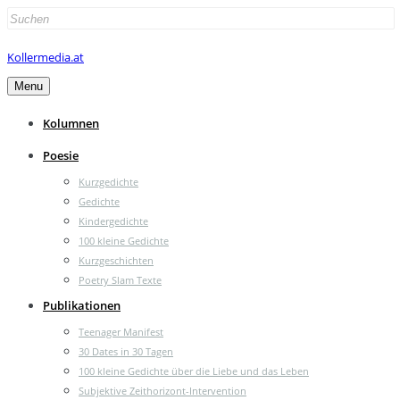
Search
for:
Kollermedia.at
Menu
Kolumnen
Poesie
Kurzgedichte
Gedichte
Kindergedichte
100 kleine Gedichte
Kurzgeschichten
Poetry Slam Texte
Publikationen
Teenager Manifest
30 Dates in 30 Tagen
100 kleine Gedichte über die Liebe und das Leben
Subjektive Zeithorizont-Intervention