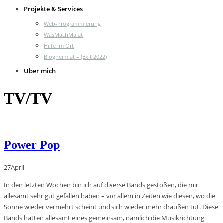
Projekte & Services
Web-Programmierung
WasMachMa.at
Hilfe im Ort
Blogheim.at – (Exit 2022)
Über mich
TV/TV
Power Pop
27
April
In den letzten Wochen bin ich auf diverse Bands gestoßen, die mir
allesamt sehr gut gefallen haben – vor allem in Zeiten wie diesen, wo die
Sonne wieder vermehrt scheint und sich wieder mehr draußen tut. Diese
Bands hatten allesamt eines gemeinsam, nämlich die Musikrichtung