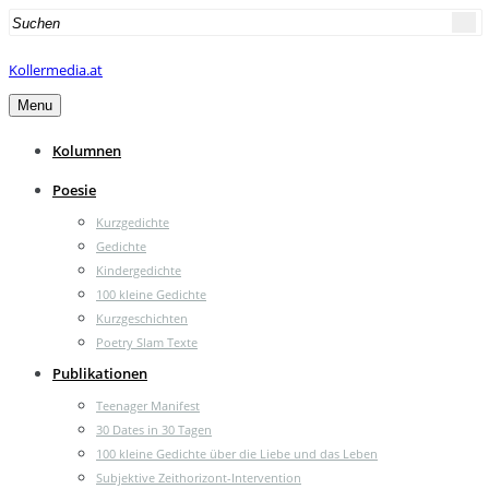
Search
for:
Kollermedia.at
Menu
Kolumnen
Poesie
Kurzgedichte
Gedichte
Kindergedichte
100 kleine Gedichte
Kurzgeschichten
Poetry Slam Texte
Publikationen
Teenager Manifest
30 Dates in 30 Tagen
100 kleine Gedichte über die Liebe und das Leben
Subjektive Zeithorizont-Intervention