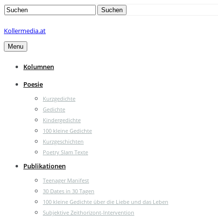
Search
Suchen
for:
Kollermedia.at
Menu
Kolumnen
Poesie
Kurzgedichte
Gedichte
Kindergedichte
100 kleine Gedichte
Kurzgeschichten
Poetry Slam Texte
Publikationen
Teenager Manifest
30 Dates in 30 Tagen
100 kleine Gedichte über die Liebe und das Leben
Subjektive Zeithorizont-Intervention