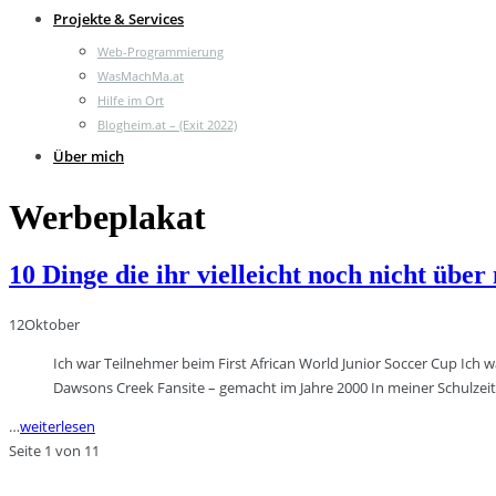
Projekte & Services
Web-Programmierung
WasMachMa.at
Hilfe im Ort
Blogheim.at – (Exit 2022)
Über mich
Werbeplakat
10 Dinge die ihr vielleicht noch nicht übe
12
Oktober
Ich war Teilnehmer beim First African World Junior Soccer Cup Ich
Dawsons Creek Fansite – gemacht im Jahre 2000 In meiner Schulzei
…
weiterlesen
Seite 1 von 1
1