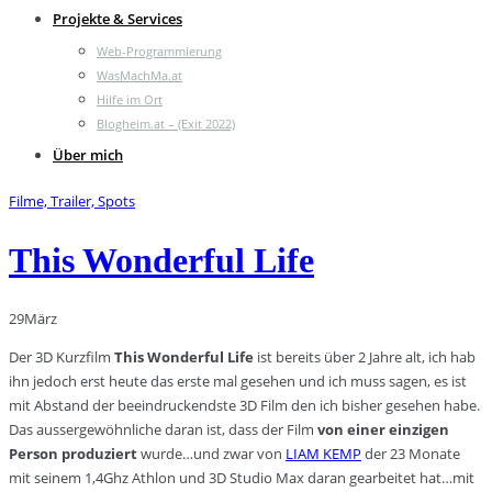
Projekte & Services
Web-Programmierung
WasMachMa.at
Hilfe im Ort
Blogheim.at – (Exit 2022)
Über mich
Filme, Trailer, Spots
This Wonderful Life
29
März
Der 3D Kurzfilm
This Wonderful Life
ist bereits über 2 Jahre alt, ich hab
ihn jedoch erst heute das erste mal gesehen und ich muss sagen, es ist
mit Abstand der beeindruckendste 3D Film den ich bisher gesehen habe.
Das aussergewöhnliche daran ist, dass der Film
von einer einzigen
Person produziert
wurde…und zwar von
LIAM KEMP
der 23 Monate
mit seinem 1,4Ghz Athlon und 3D Studio Max daran gearbeitet hat…mit