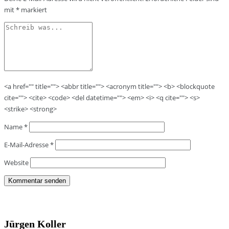
mit
*
markiert
<a href="" title=""> <abbr title=""> <acronym title=""> <b> <blockquote
cite=""> <cite> <code> <del datetime=""> <em> <i> <q cite=""> <s>
<strike> <strong>
Name
*
E-Mail-Adresse
*
Website
Jürgen Koller