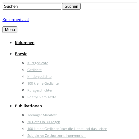
Search
Suchen
for:
Kollermedia.at
Menu
Kolumnen
Poesie
Kurzgedichte
Gedichte
Kindergedichte
100 kleine Gedichte
Kurzgeschichten
Poetry Slam Texte
Publikationen
Teenager Manifest
30 Dates in 30 Tagen
100 kleine Gedichte über die Liebe und das Leben
Subjektive Zeithorizont-Intervention