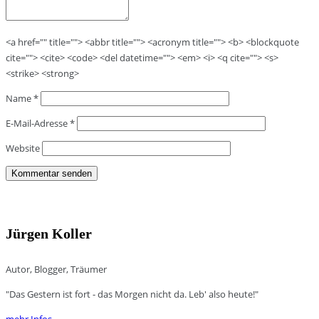
<a href="" title=""> <abbr title=""> <acronym title=""> <b> <blockquote
cite=""> <cite> <code> <del datetime=""> <em> <i> <q cite=""> <s>
<strike> <strong>
Name
*
E-Mail-Adresse
*
Website
Jürgen Koller
Autor, Blogger, Träumer
"Das Gestern ist fort - das Morgen nicht da. Leb' also heute!"
mehr Infos