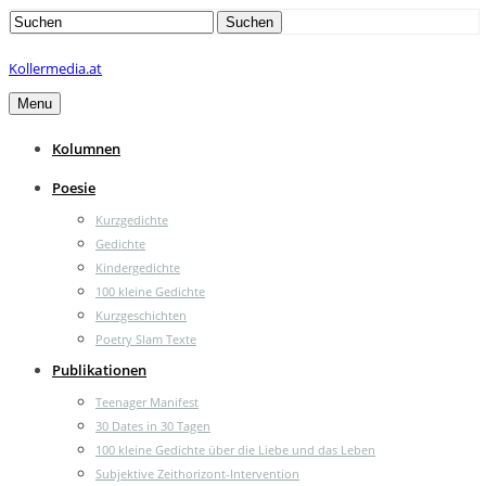
Search
Suchen
for:
Kollermedia.at
Menu
Kolumnen
Poesie
Kurzgedichte
Gedichte
Kindergedichte
100 kleine Gedichte
Kurzgeschichten
Poetry Slam Texte
Publikationen
Teenager Manifest
30 Dates in 30 Tagen
100 kleine Gedichte über die Liebe und das Leben
Subjektive Zeithorizont-Intervention