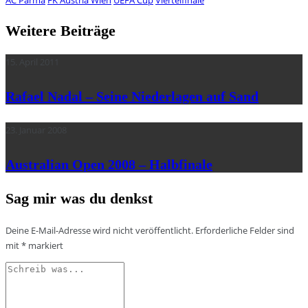
AC Parma
FK Austria Wien
UEFA Cup
Viertelfinale
Weitere Beiträge
15. April 2011
Rafael Nadal – Seine Niederlagen auf Sand
23. Januar 2008
Australian Open 2008 – Halbfinale
Sag mir was du denkst
Deine E-Mail-Adresse wird nicht veröffentlicht.
Erforderliche Felder sind
mit
*
markiert