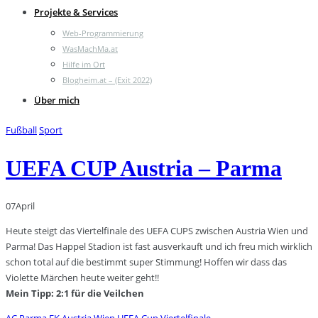
Projekte & Services
Web-Programmierung
WasMachMa.at
Hilfe im Ort
Blogheim.at – (Exit 2022)
Über mich
Fußball
Sport
UEFA CUP Austria – Parma
07
April
Heute steigt das Viertelfinale des UEFA CUPS zwischen Austria Wien und
Parma! Das Happel Stadion ist fast ausverkauft und ich freu mich wirklich
schon total auf die bestimmt super Stimmung! Hoffen wir dass das
Violette Märchen heute weiter geht!!
Mein Tipp: 2:1 für die Veilchen