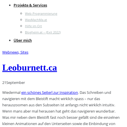
Projekte & Services
Web-Programmierung
WasMachMa.at
Hilfe im Ort
Blogheim.at – (Exit 2022)
Über mich
Webnews, Sites
Leoburnett.ca
21
September
Wiedermal
ein schönes Seiterl zur Inspiration
. Das Schreiben und
navigieren mit dem Bleistift macht wirklich spass – nur das
herauszoomen aus den Subseiten ist anfangs nicht wirklich intuitiv.
Wenn mans aber mal herausen hat geht das navigieren wunderbar.
Was mir neben dem Bleistift fast noch besser gefällt sind die einzelnen
kleinen Animationen auf den Unterseiten sowie die Einbindung von