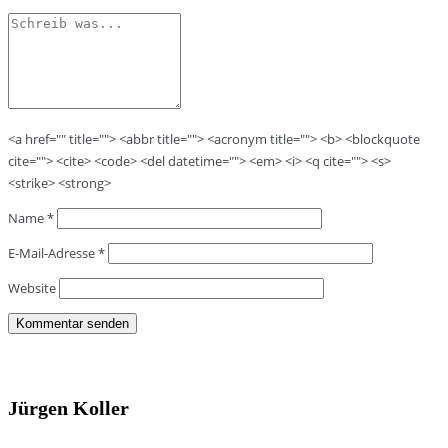
<a href="" title=""> <abbr title=""> <acronym title=""> <b> <blockquote
cite=""> <cite> <code> <del datetime=""> <em> <i> <q cite=""> <s>
<strike> <strong>
Name
*
E-Mail-Adresse
*
Website
Jürgen Koller