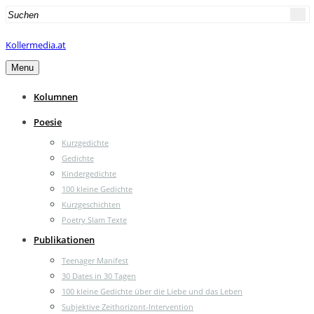
Search
for:
Kollermedia.at
Menu
Kolumnen
Poesie
Kurzgedichte
Gedichte
Kindergedichte
100 kleine Gedichte
Kurzgeschichten
Poetry Slam Texte
Publikationen
Teenager Manifest
30 Dates in 30 Tagen
100 kleine Gedichte über die Liebe und das Leben
Subjektive Zeithorizont-Intervention