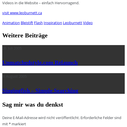
Videos in die Website – einfach Hervorragend.
visit www.leoburnett.ca
Animation
Bleistift
Flash
Inspiration
Leoburnett
Video
Weitere Beiträge
26. Juli 2005
Unmatchedstyle.com Relaunch
9. August 2005
Singingfish – Simple Searching
Sag mir was du denkst
Deine E-Mail-Adresse wird nicht veröffentlicht.
Erforderliche Felder sind
mit
*
markiert