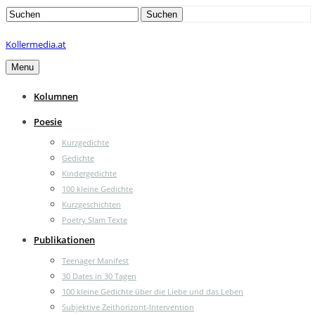
Search
Suchen
for:
Kollermedia.at
Menu
Kolumnen
Poesie
Kurzgedichte
Gedichte
Kindergedichte
100 kleine Gedichte
Kurzgeschichten
Poetry Slam Texte
Publikationen
Teenager Manifest
30 Dates in 30 Tagen
100 kleine Gedichte über die Liebe und das Leben
Subjektive Zeithorizont-Intervention