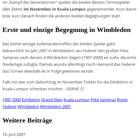
Im „Kampf der Generationen“ spielen die beiden Besten Tennisspieler
aller Zeiten
im November in Kuala Lumpur
gegeneinander. Kurz davor
bzw. kurz danach finden die anderen beiden Begegnungen statt.
Erste und einzige Begegnung in Wimbledon
Das bisher einzige Aufeinandertreffen der beiden Spieler gabs
bekanntlich im Jahr 2001 in Wimbledon, wo Federer den großen Pete
Sampras nach dessen 4 Wimbledon Siegen (1997-2000) en suite, die erste
Niederlage zufügte. Damals wusste allerdings noch niemand das Federer
das Turnier ebenfalls 4x in Folge gewinnen würde.
Falls mir wer zum Geburtstag im November Tickets für die Exhibition in
Kuala Lumpur schenken möchte – GERNE 🙂
1997
2000
Exhibition
Grand Slam
Kuala Lumpur
Pete Sampras
Roger
Federer
Wimbledon
Wimbledon 2001
Weitere Beiträge
10. Juni 2007