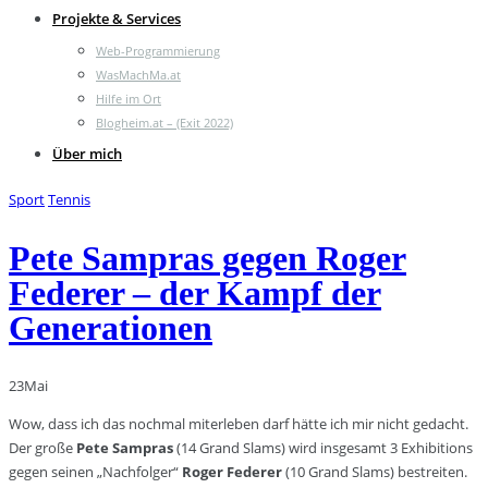
Projekte & Services
Web-Programmierung
WasMachMa.at
Hilfe im Ort
Blogheim.at – (Exit 2022)
Über mich
Sport
Tennis
Pete Sampras gegen Roger
Federer – der Kampf der
Generationen
23
Mai
Wow, dass ich das nochmal miterleben darf hätte ich mir nicht gedacht.
Der große
Pete Sampras
(14 Grand Slams) wird insgesamt 3 Exhibitions
gegen seinen „Nachfolger“
Roger Federer
(10 Grand Slams) bestreiten.