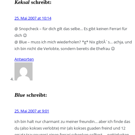
Keksal
schreibt:
25. Mai 2007 at 10:14
@ Snopcheck – für dich gilt das selbe… Es gibt keinen Ferrari für
dich 😉
@ Blue – muss ich mich wiederholen? *g* Nix gibtÂ´s… achja, und
ich bin nicht die Verlobte, sondern bereits die Ehefrau 😉
Antworten
Blue
schreibt:
25. Mai 2007 at 9:01
ich bin halt nur charmant zu meiner freundin… aber ich finde das
du (also kokses verlobte) mir (als kokses guaden freind und 12
ersatz trauzeugen) einen ferrari schenken solltest…. nettigkeiten