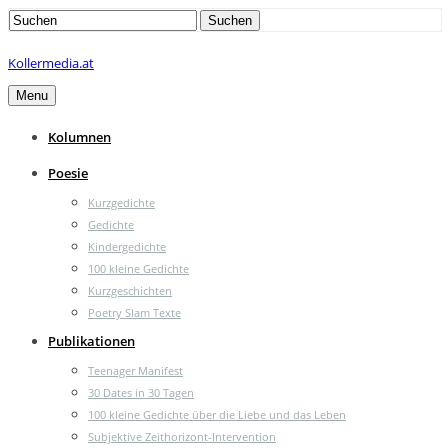
Search
Suchen
for:
Kollermedia.at
Menu
Kolumnen
Poesie
Kurzgedichte
Gedichte
Kindergedichte
100 kleine Gedichte
Kurzgeschichten
Poetry Slam Texte
Publikationen
Teenager Manifest
30 Dates in 30 Tagen
100 kleine Gedichte über die Liebe und das Leben
Subjektive Zeithorizont-Intervention