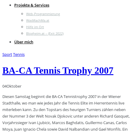
Projekte & Services
Web-Programmierung
WasMachMa.at
Hilfe im Ort
Blogheim.at – (Exit 2022)
Über mich
Sport
Tennis
BA-CA Tennis Trophy 2007
04
Oktober
Diesen Samstag beginnt die BA-CA Tennistrophy 2007 in der Wiener
Stadthalle, wo man wie jedes Jahr die Tennis Elite im Herrentennis live
miterleben kann. Zu den Topstars des heurigen Turniers zählen neben
der Nummer 3 der Welt Novak Djokovic unter anderen Richard Gasquet,
Vorjahrssieger Ivan Ljubicic, Marcos Baghdatis, Guillermo Canas, Carlos
Moya, Juan Ignacio Chela sowie David Nalbandian und Gael Monfils. Ein