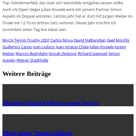
Top Teilnehmerfeld, das man sich keinesfalls entgehen lassen sollte.
Auch US-Open Sieger Julian Knowle wird mit seinem Partner Simon
Aspelin im Doppel antreten. Letztes Jahr hat er dort mit Jürgen Melzer im
Finale mit 12:10 im dritten Satz verloren. Dieses Jahr möchte ich
zumindest einen Tag live dabei sein.
BA-CA Tennis Trophy 2007
Carlos Moya
David Nalbandian
Gael Monfils
Guillermo Canas
Ivan Ljubicic
Juan Ignacio Chela
Julian Knowle
Jürgen
Melzer
Marcos Baghdatis
Novak Djokovic
Richard Gasquet
Simon
Aspelin
Wiener Stadthalle
Weitere Beiträge
17. November 2007
Masters Finale Federer gegen Ferrer
16. Januar 2010
Mein neuer Tennisschläger