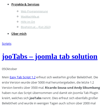
Projekte & Services
Web-Programmierung
WasMachMa.at
Hilfe im Ort
Blogheim.at – (Exit 2022)
Über mich
Scripts
jooTabs – joomla tab solution
05
Oktober
Mein
Easy Tab Script 1.2
erfreut sich weiterhin großer Beliebtheit. Die
erste Version wurde über 5000 mal heruntergeladen, die letzte 1.2
Version bereits über 3500 mal.
Ricardo Sousa und Andy Sikumbang
haben nun das Script übernommen und damit ein Joomla Tab Plugin
kreiirt, welches sich
jooTabs
nennt. Dies erfreut sich ebenfalls großer
Beliebtheit und wurde in wenigen Tagen auch schon über 2000 mal