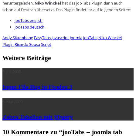
heruntergeladen.
Niko Winckel
hat das jooTabs Plugin dann auch
schon auf Deutsch übersetzt. Das Plugin findet ihr auf folgenden Seiten:
jooTabs english
jooTabs deutsch
Andy Sikumbang
EasyTabs
Javascript
Joomla
JooTabs
Niko Winckel
Plugin
Ricardo Sousa
Script
Weitere Beiträge
3. Juli 2008
Input File Bug in Firefox 3
6. Mai 2009
Zebra Tabellen mit jQuery
10 Kommentare zu “
jooTabs – joomla tab