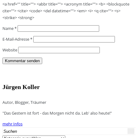
<a href="" title=""> <abbr title=""> <acronym title=""> <b> <blockquote
cite=""> <cite> <code> <del datetime=""> <em> <i> <q cite=""> <s>
<strike> <strong>
Name
*
E-Mail-Adresse
*
Website
Jürgen Koller
Autor, Blogger, Träumer
"Das Gestern ist fort - das Morgen nicht da. Leb' also heute!"
mehr Infos
Search
for:
Kategorien