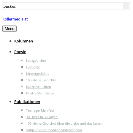
Search
for:
Kollermedia.at
Menu
Kolumnen
Poesie
Kurzgedichte
Gedichte
Kindergedichte
100 kleine Gedichte
Kurzgeschichten
Poetry Slam Texte
Publikationen
Teenager Manifest
30 Dates in 30 Tagen
100 kleine Gedichte über die Liebe und das Leben
Subjektive Zeithorizont-Intervention