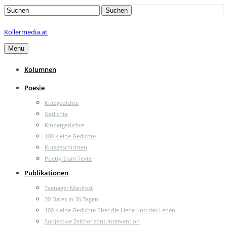
Search
Suchen
for:
Kollermedia.at
Menu
Kolumnen
Poesie
Kurzgedichte
Gedichte
Kindergedichte
100 kleine Gedichte
Kurzgeschichten
Poetry Slam Texte
Publikationen
Teenager Manifest
30 Dates in 30 Tagen
100 kleine Gedichte über die Liebe und das Leben
Subjektive Zeithorizont-Intervention