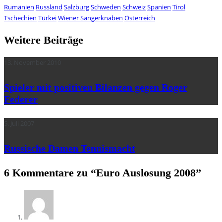
Rumänien
Russland
Salzburg
Schweden
Schweiz
Spanien
Tirol
Tschechien
Türkei
Wiener Sängerknaben
Österreich
Weitere Beiträge
13. November 2010
Spieler mit positiven Bilanzen gegen Roger
Federer
5. Juli 2007
Russische Damen Tennismacht
6 Kommentare zu “
Euro Auslosung 2008
”