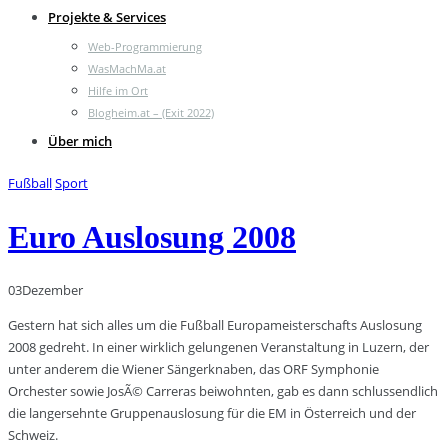
Projekte & Services
Web-Programmierung
WasMachMa.at
Hilfe im Ort
Blogheim.at – (Exit 2022)
Über mich
Fußball
Sport
Euro Auslosung 2008
03
Dezember
Gestern hat sich alles um die Fußball Europameisterschafts Auslosung
2008 gedreht. In einer wirklich gelungenen Veranstaltung in Luzern, der
unter anderem die Wiener Sängerknaben, das ORF Symphonie
Orchester sowie JosÃ© Carreras beiwohnten, gab es dann schlussendlich
die langersehnte Gruppenauslosung für die EM in Österreich und der
Schweiz.