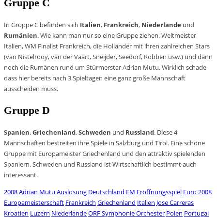
Gruppe C
In Gruppe C befinden sich
Italien
,
Frankreich
,
Niederlande
und
Rumänien
. Wie kann man nur so eine Gruppe ziehen. Weltmeister
Italien, WM Finalist Frankreich, die Holländer mit ihren zahlreichen Stars
(van Nistelrooy, van der Vaart, Sneijder, Seedorf, Robben usw.) und dann
noch die Rumänen rund um Stürmerstar Adrian Mutu. Wirklich schade
dass hier bereits nach 3 Spieltagen eine ganz große Mannschaft
ausscheiden muss.
Gruppe D
Spanien
,
Griechenland
,
Schweden
und
Russland
. Diese 4
Mannschaften bestreiten ihre Spiele in Salzburg und Tirol. Eine schöne
Gruppe mit Europameister Griechenland und den attraktiv spielenden
Spaniern. Schweden und Russland ist Wirtschaftlich bestimmt auch
interessant.
2008
Adrian Mutu
Auslosung
Deutschland
EM
Eröffnungsspiel
Euro 2008
Europameisterschaft
Frankreich
Griechenland
Italien
Jose Carreras
Kroatien
Luzern
Niederlande
ORF Symphonie Orchester
Polen
Portugal